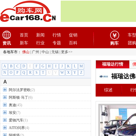
首页
新闻
行情
促销
车
新车
行业
专题
百科
团
资讯
购车
各地车市：
佛山
|
广州
|
中山
|
无锡
|
更多>>
福瑞达行情
A
B
C
D
E
F
G
H
I
J
K
L
M
N
O
P
Q
R
S
T
U
V
W
X
Y
Z
福瑞达佛
A
阿尔法罗密欧
(2)
综述
行
阿斯顿·马丁
(6)
奥迪
(45)
埃安
(7)
爱驰汽车
(1)
AITO问界
(4)
阿维塔
(2)