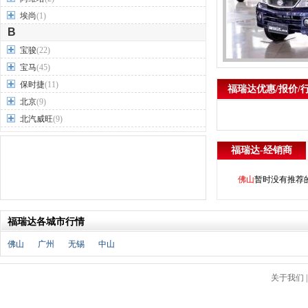
埃尚
(1)
B
宝骏
(22)
宝马
(45)
保时捷
(11)
福瑞达优惠/报价/
北京
(9)
北汽威旺
(9)
北汽制造
(7)
福瑞达-经销商
奔驰
(63)
奔腾
(15)
佛山
暂时没有推荐
本田
(31)
标致
(19)
福瑞达各城市行情
别克
(24)
宾利
(5)
佛山
广州
无锡
中山
比亚迪
(56)
布加迪
(1)
关于我们
北汽昌河
(12)