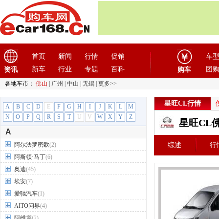
首页
新闻
行情
促销
车
新车
行业
专题
百科
团
资讯
购车
各地车市：
佛山
|
广州
|
中山
|
无锡
|
更多>>
星旺CL行情
A
B
C
D
E
F
G
H
I
J
K
L
M
N
O
P
Q
R
S
T
U
V
W
X
Y
Z
星旺CL
A
阿尔法罗密欧
(2)
综述
行
阿斯顿·马丁
(6)
奥迪
(45)
埃安
(7)
爱驰汽车
(1)
AITO问界
(4)
阿维塔
(2)