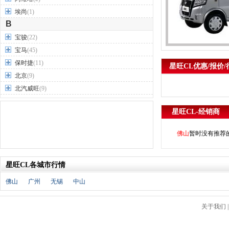
埃尚
(1)
B
宝骏
(22)
宝马
(45)
保时捷
(11)
星旺CL优惠/报价/
北京
(9)
北汽威旺
(9)
北汽制造
(7)
星旺CL-经销商
奔驰
(63)
奔腾
(15)
佛山
暂时没有推荐
本田
(31)
标致
(19)
星旺CL各城市行情
别克
(24)
宾利
(5)
佛山
广州
无锡
中山
比亚迪
(56)
布加迪
(1)
关于我们
北汽昌河
(12)