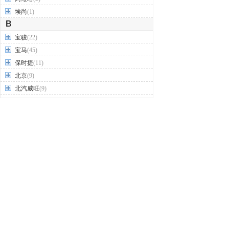
埃尚
(1)
B
宝骏
(22)
宝马
(45)
保时捷
(11)
北京
(9)
北汽威旺
(9)
北汽制造
(7)
奔驰
(63)
奔腾
(15)
本田
(31)
标致
(19)
别克
(24)
宾利
(5)
比亚迪
(56)
布加迪
(1)
北汽昌河
(12)