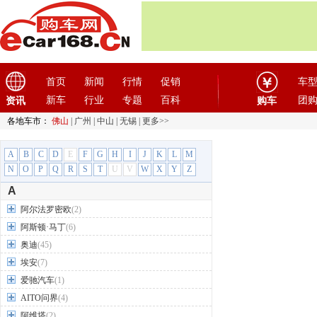
首页
新闻
行情
促销
车
新车
行业
专题
百科
团
资讯
购车
各地车市：
佛山
|
广州
|
中山
|
无锡
|
更多>>
A
B
C
D
E
F
G
H
I
J
K
L
M
N
O
P
Q
R
S
T
U
V
W
X
Y
Z
A
阿尔法罗密欧
(2)
阿斯顿·马丁
(6)
奥迪
(45)
埃安
(7)
爱驰汽车
(1)
AITO问界
(4)
阿维塔
(2)