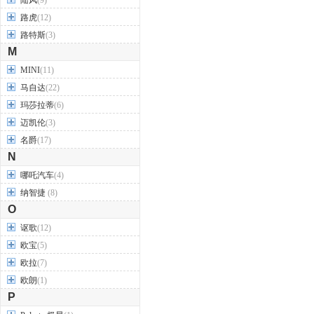
陆风
(9)
路虎
(12)
路特斯
(3)
M
MINI
(11)
马自达
(22)
玛莎拉蒂
(6)
迈凯伦
(3)
名爵
(17)
N
哪吒汽车
(4)
纳智捷
(8)
O
讴歌
(12)
欧宝
(5)
欧拉
(7)
欧朗
(1)
P