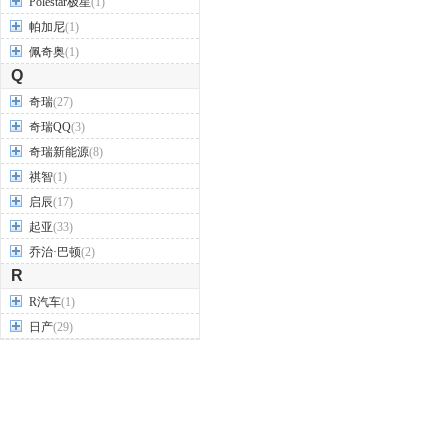
Polestar极星
(1)
帕加尼
(1)
佩奇奥
(1)
Q
奇瑞
(27)
奇瑞QQ
(3)
奇瑞新能源
(8)
祺智
(1)
启辰
(17)
起亚
(33)
乔治·巴顿
(2)
R
R汽车
(1)
日产
(29)
荣威
(27)