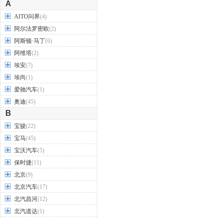
A
AITO问界
(4)
阿尔法罗密欧
(2)
阿斯顿·马丁
(6)
阿维塔
(2)
埃安
(7)
埃尚
(1)
爱驰汽车
(1)
奥迪
(45)
B
宝骏
(22)
宝马
(45)
宝沃汽车
(5)
保时捷
(11)
北京
(9)
北京汽车
(17)
北汽昌河
(12)
北汽道达
(1)