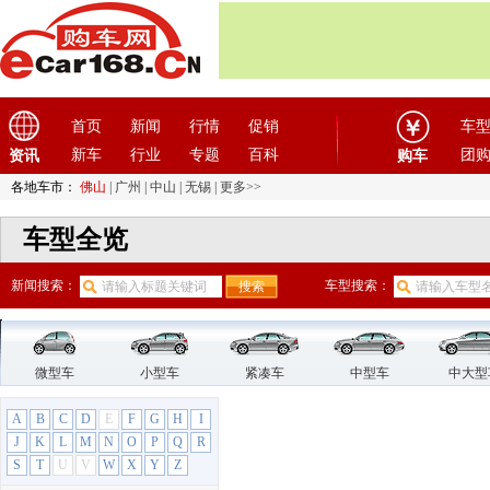
首页
新闻
行情
促销
车
新车
行业
专题
百科
团
资讯
购车
各地车市：
佛山
|
广州
|
中山
|
无锡
|
更多>>
车型全览
新闻搜索：
车型搜索：
微型车
小型车
紧凑车
中型车
中大型
A
B
C
D
E
F
G
H
I
J
K
L
M
N
O
P
Q
R
S
T
U
V
W
X
Y
Z