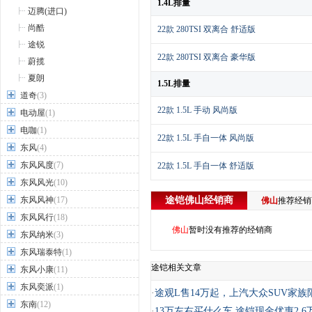
1.4L排量
迈腾(进口)
尚酷
22款 280TSI 双离合 舒适版
途锐
22款 280TSI 双离合 豪华版
蔚揽
夏朗
1.5L排量
道奇
(3)
22款 1.5L 手动 风尚版
电动屋
(1)
电咖
(1)
22款 1.5L 手自一体 风尚版
东风
(4)
东风风度
(7)
22款 1.5L 手自一体 舒适版
东风风光
(10)
东风风神
(17)
途铠
佛山
经销商
佛山
推荐经
东风风行
(18)
佛山
暂时没有推荐的经销商
东风纳米
(3)
东风瑞泰特
(1)
途铠相关文章
东风小康
(11)
东风奕派
(1)
·
途观L售14万起，上汽大众SUV家族
东南
(12)
·
13万左右买什么车 途铠现金优惠2.6