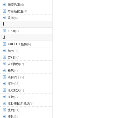
华泰汽车
(9)
华泰新能源
(4)
黄海
(8)
I
iCAR
(2)
J
ARCFOX极狐
(6)
Jeep
(14)
吉利
(30)
吉利银河
(7)
极氪
(4)
几何汽车
(5)
江淮
(33)
江淮钇为
(1)
江铃
(7)
江铃集团新能源
(8)
捷豹
(11)
捷达
(3)