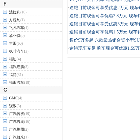
F
·
途铠目前现金可享受优惠2万元 现车
法拉利
(10)
·
途铠目前现金可享优惠2.8万元 现车
方程豹
(1)
·
途铠目前现金可享受优惠3万元 现车
飞凡汽车
(1)
·
途铠目前现金可享优惠1.5万元 现车
菲亚特
(9)
·
售价9万多起 六款最热销合资小型SU
丰田
(60)
·
途铠现车充足 购车现金可优惠1.59
枫叶汽车
(2)
福迪
(4)
福汽启腾
(3)
福特
(31)
福田汽车
(18)
G
GMC
(4)
观致
(3)
广汽传祺
(19)
广汽吉奥
(16)
广汽集团
(2)
广汽蔚来
(1)