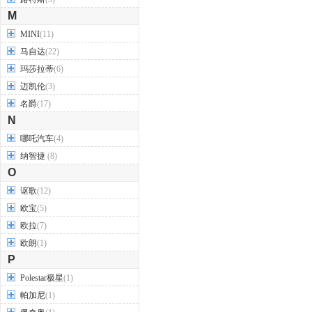
M
MINI
(11)
马自达
(22)
玛莎拉蒂
(6)
迈凯伦
(3)
名爵
(17)
N
哪吒汽车
(4)
纳智捷
(8)
O
讴歌
(12)
欧宝
(5)
欧拉
(7)
欧朗
(1)
P
Polestar极星
(1)
帕加尼
(1)