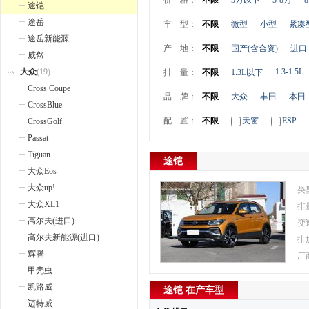
价 格：
不限
5万以下
5-8万
8
途铠
途岳
车 型：
不限
微型
小型
紧凑
途岳新能源
产 地：
不限
国产(含合资)
进口
威然
大众
(19)
1.3-1.5L
排 量：
不限
1.3L以下
Cross Coupe
品 牌：
不限
大众
丰田
本田
CrossBlue
配 置：
不限
天窗
ESP
CrossGolf
Passat
Tiguan
途铠
大众Eos
大众up!
类
大众XL1
排
高尔夫(进口)
变
高尔夫新能源(进口)
排
辉腾
厂
甲壳虫
凯路威
途铠 在产车型
迈特威