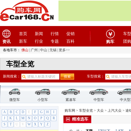
ID.4 X
ID.6 X
POLO
辉昂
朗境
首页
新闻
行情
促销
车
朗行
新车
行业
专题
百科
团
资讯
购车
朗逸
朗逸纯电
各地车市：
佛山
|
广州
|
中山
|
无锡
|
更多>>
凌渡
车型全览
帕萨特
帕萨特PHEV
新闻搜索：
车型搜索：
桑塔纳
途安
途昂
途昂X
微型车
小型车
紧凑车
中型车
中大型
途观
购车网
>
车型全览
>
大众
>
上汽大众
>
途
A
B
C
D
E
F
G
H
I
途观L
J
K
L
M
N
O
P
Q
R
精准选车
途观L PHEV
S
T
U
V
W
X
Y
Z
途观X