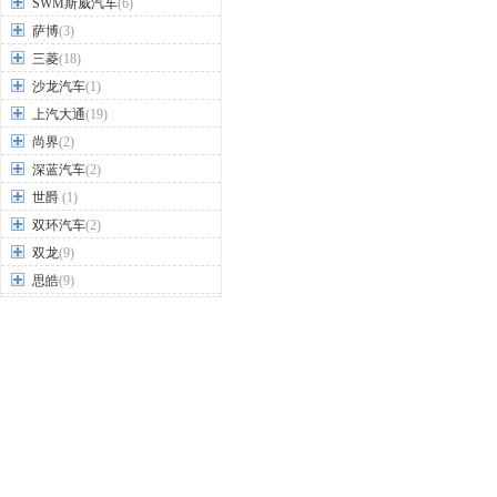
SWM斯威汽车
(6)
萨博
(3)
三菱
(18)
沙龙汽车
(1)
上汽大通
(19)
尚界
(2)
深蓝汽车
(2)
世爵
(1)
双环汽车
(2)
双龙
(9)
思皓
(9)
思铭
(3)
斯巴鲁
(7)
斯柯达
(15)
T
TESLA特斯拉
(4)
坦克
(2)
腾势
(5)