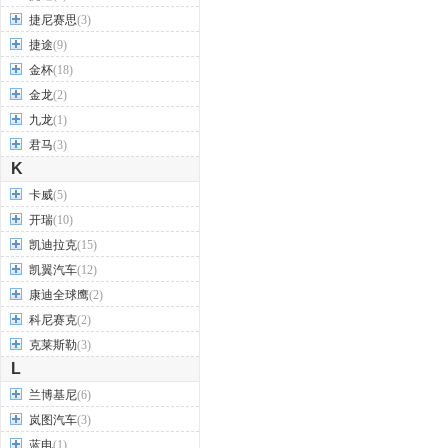
捷尼赛思
(3)
捷途
(9)
金杯
(18)
金龙
(2)
九龙
(1)
君马
(3)
K
卡威
(5)
开瑞
(10)
凯迪拉克
(15)
凯翼汽车
(12)
康迪全球鹰
(2)
科尼赛克
(2)
克莱斯勒
(3)
L
兰博基尼
(6)
岚图汽车
(3)
蓝电
(1)