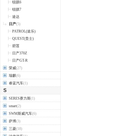
锐骐6
锐骐7
途达
日产
(5)
PATROL(途乐)
QUEST(贵士)
碧莲
日产370Z
日产GT-R
荣威
(27)
瑞麒
(6)
睿蓝汽车
(1)
S
SERES赛力斯
(1)
smart
(2)
SWM斯威汽车
(6)
萨博
(3)
三菱
(18)