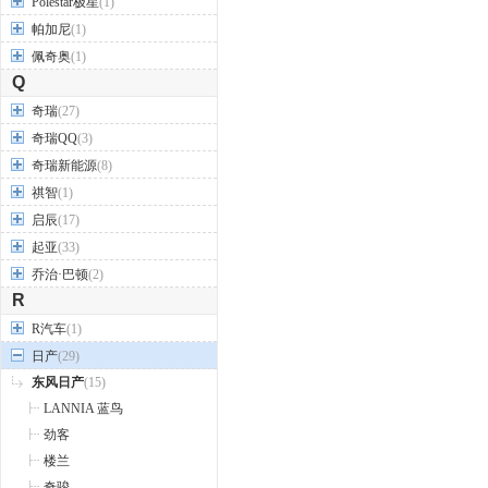
Polestar极星
(1)
帕加尼
(1)
佩奇奥
(1)
Q
奇瑞
(27)
奇瑞QQ
(3)
奇瑞新能源
(8)
祺智
(1)
启辰
(17)
起亚
(33)
乔治·巴顿
(2)
R
R汽车
(1)
日产
(29)
东风日产
(15)
LANNIA 蓝鸟
劲客
楼兰
奇骏