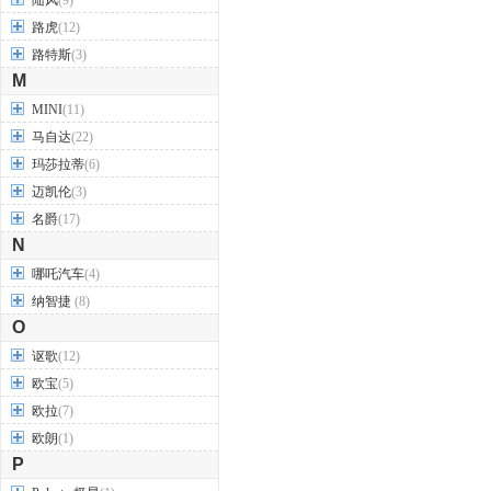
陆风
(9)
路虎
(12)
路特斯
(3)
M
MINI
(11)
马自达
(22)
玛莎拉蒂
(6)
迈凯伦
(3)
名爵
(17)
N
哪吒汽车
(4)
纳智捷
(8)
O
讴歌
(12)
欧宝
(5)
欧拉
(7)
欧朗
(1)
P