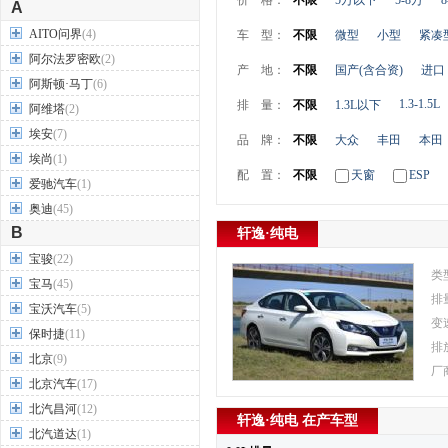
价 格：
不限
5万以下
5-8万
8
A
AITO问界
(4)
车 型：
不限
微型
小型
紧凑
阿尔法罗密欧
(2)
产 地：
不限
国产(含合资)
进口
阿斯顿·马丁
(6)
1.3-1.5L
排 量：
不限
1.3L以下
阿维塔
(2)
埃安
(7)
品 牌：
不限
大众
丰田
本田
埃尚
(1)
配 置：
不限
天窗
ESP
爱驰汽车
(1)
奥迪
(45)
B
轩逸·纯电
宝骏
(22)
类
宝马
(45)
排
宝沃汽车
(5)
变
保时捷
(11)
排
北京
(9)
厂
北京汽车
(17)
北汽昌河
(12)
轩逸·纯电 在产车型
北汽道达
(1)