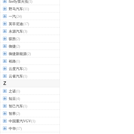
firefly萤火虫
(1)
野马汽车
(11)
一汽
(24)
英菲尼迪
(17)
永源汽车
(3)
驭胜
(2)
御捷
(2)
御捷新能源
(2)
裕路
(1)
云度汽车
(2)
云雀汽车
(1)
Z
之诺
(1)
知豆
(4)
智己汽车
(1)
智界
(2)
中国重汽VGV
(1)
中华
(17)