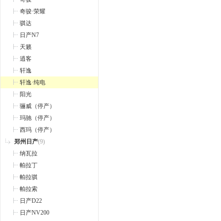
奇骏·荣耀
骐达
日产N7
天籁
逍客
轩逸
轩逸·纯电
阳光
骊威（停产）
玛驰（停产）
西玛（停产）
郑州日产
(9)
纳瓦拉
帕拉丁
帕拉骐
帕拉索
日产D22
日产NV200