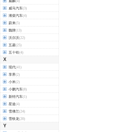
威麟
(4)
威马汽车
(3)
潍柴汽车
(4)
蔚来
(5)
魏牌
(13)
沃尔沃
(22)
五菱
(25)
五十铃
(4)
X
现代
(41)
享界
(2)
小米
(2)
小鹏汽车
(8)
新特汽车
(1)
星途
(4)
雪佛兰
(24)
雪铁龙
(20)
Y