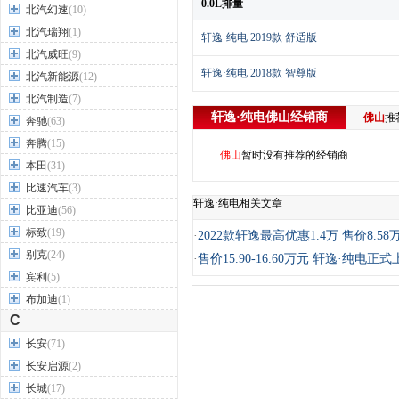
0.0L排量
北汽幻速
(10)
北汽瑞翔
(1)
轩逸·纯电 2019款 舒适版
北汽威旺
(9)
轩逸·纯电 2018款 智尊版
北汽新能源
(12)
北汽制造
(7)
轩逸·纯电
佛山
经销商
佛山
推
奔驰
(63)
奔腾
(15)
佛山
暂时没有推荐的经销商
本田
(31)
比速汽车
(3)
轩逸·纯电相关文章
比亚迪
(56)
标致
(19)
·
2022款轩逸最高优惠1.4万 售价8.58
别克
(24)
·
售价15.90-16.60万元 轩逸·纯电正
宾利
(5)
布加迪
(1)
C
长安
(71)
长安启源
(2)
长城
(17)