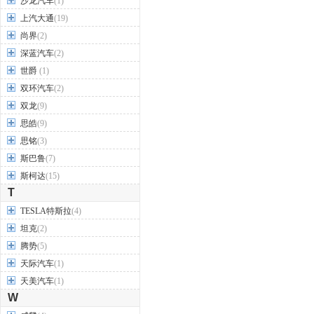
沙龙汽车
(1)
上汽大通
(19)
尚界
(2)
深蓝汽车
(2)
世爵
(1)
双环汽车
(2)
双龙
(9)
思皓
(9)
思铭
(3)
斯巴鲁
(7)
斯柯达
(15)
T
TESLA特斯拉
(4)
坦克
(2)
腾势
(5)
天际汽车
(1)
天美汽车
(1)
W