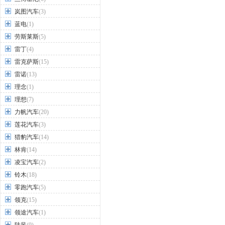
岚图汽车
(3)
蓝电
(1)
劳斯莱斯
(5)
雷丁
(4)
雷克萨斯
(15)
雷诺
(13)
理念
(1)
理想
(7)
力帆汽车
(20)
莲花汽车
(3)
猎豹汽车
(14)
林肯
(14)
凌宝汽车
(2)
铃木
(18)
零跑汽车
(5)
领克
(15)
领途汽车
(1)