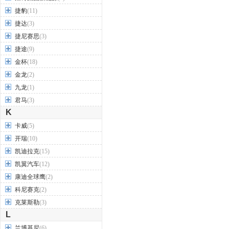
捷豹
(11)
捷达
(3)
捷尼赛思
(3)
捷途
(9)
金杯
(18)
金龙
(2)
九龙
(1)
君马
(3)
K
卡威
(5)
开瑞
(10)
凯迪拉克
(15)
凯翼汽车
(12)
康迪全球鹰
(2)
科尼赛克
(2)
克莱斯勒
(3)
L
兰博基尼
(6)