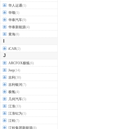
华人运通
(1)
华颂
(1)
华泰汽车
(9)
华泰新能源
(4)
黄海
(8)
I
iCAR
(2)
J
ARCFOX极狐
(6)
Jeep
(14)
吉利
(30)
吉利银河
(7)
极氪
(4)
几何汽车
(5)
江淮
(33)
江淮钇为
(1)
江铃
(7)
江铃集团新能源
(8)