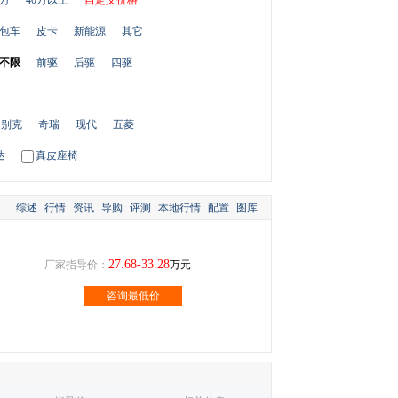
0万
40万以上
自定义价格
包车
皮卡
新能源
其它
不限
前驱
后驱
四驱
别克
奇瑞
现代
五菱
达
真皮座椅
综述
行情
资讯
导购
评测
本地行情
配置
图库
27.68-33.28
厂家指导价：
万元
咨询最低价