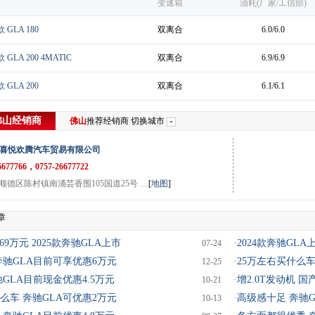
变速箱
油耗(厂家/工信部)
 GLA 180
双离合
6.0/6.0
 GLA 200 4MATIC
双离合
6.9/6.9
 GLA 200
双离合
6.1/6.1
佛山
经销商
佛山
推荐经销商
切换城市
喜悦欢腾汽车贸易有限公司
6677766，0757-26677722
德区陈村镇南涌芸香围105国道25号 …
[
地图
]
章
4.69万元 2025款奔驰GLA上市
·
2024款奔驰GLA上市
07-24
奔驰GLA目前可享优惠6万元
·
25万左右买什么车
12-25
GLA目前现金优惠4.5万元
·
增2.0T发动机 
10-21
么车 奔驰GLA可优惠2万元
·
高级感十足 奔驰G
10-13