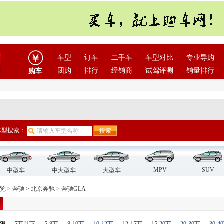
车型
订车
二手车
车型对比
专业导购
团购
排行
经销商
试驾评测
销量排行
购车
车型搜索：
MPV
SUV
中型车
中大型车
大型车
览
>
奔驰
>
北京奔驰
>
奔驰GLA