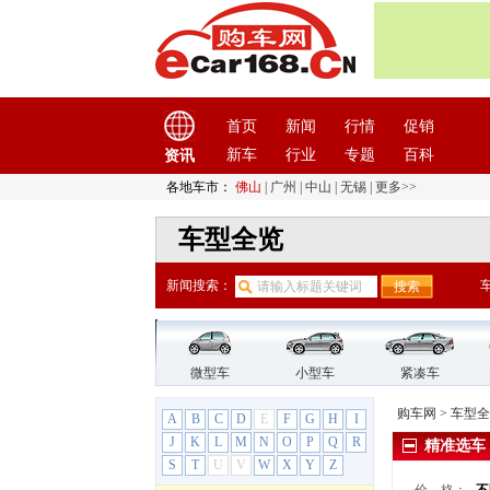
保时捷
(11)
北京
(9)
北京汽车
(17)
北汽昌河
(12)
北汽道达
(1)
首页
新闻
行情
促销
北汽幻速
(10)
新车
行业
专题
百科
资讯
北汽瑞翔
(1)
各地车市：
佛山
|
广州
|
中山
|
无锡
|
更多>>
北汽威旺
(9)
车型全览
北汽新能源
(12)
北汽制造
(7)
新闻搜索：
奔驰
(63)
北京奔驰
(10)
奔驰A级
奔驰A级AMG
微型车
小型车
紧凑车
奔驰C级
购车网
>
车型全
A
B
C
D
E
F
G
H
I
奔驰EQC
J
K
L
M
N
O
P
Q
R
精准选车
奔驰E级
S
T
U
V
W
X
Y
Z
奔驰E级新能源