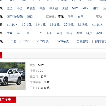
限
5万以下
5-8万
8-10万
10-12万
12-15万
15-20万
20-30万
30-4
SUV
MPV
限
微型
小型
紧凑型
中型
中大型
大型
跑车
面
限
国产(含合资)
进口
变速箱：
不限
手动
自动
驱动：
1.3-1.5L
1.6-1.8L
1.9-2.4L
2.5-3.0L
3.1-5.0L
限
1.3L以下
5.0L以上
限
大众
丰田
本田
日产
长安
吉利
宝马
奥迪
哈弗
奔驰
限
天窗
ESP
GPS导航
DVD系统
自动空调
倒车雷
类型：
SUV
排量：
1.3L
变速箱：
自动
排放标准：
国六
厂商：
北京奔驰
 在产车型