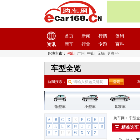
深蓝汽车
(2)
世爵
(1)
双环汽车
(2)
双龙
(9)
思皓
(9)
首页
新闻
行情
促销
思铭
(3)
新车
行业
专题
百科
资讯
斯巴鲁
(7)
各地车市：
佛山
|
广州
|
中山
|
无锡
|
更多>>
斯柯达
(15)
T
车型全览
TESLA特斯拉
(4)
新闻搜索：
坦克
(2)
腾势
(5)
天际汽车
(1)
天美汽车
(1)
微型车
小型车
紧凑车
W
购车网
>
车型全
A
B
C
D
E
F
G
H
I
威麟
(4)
J
K
L
M
N
O
P
Q
R
精准选车
威马汽车
(3)
S
T
U
V
W
X
Y
Z
潍柴汽车
(4)