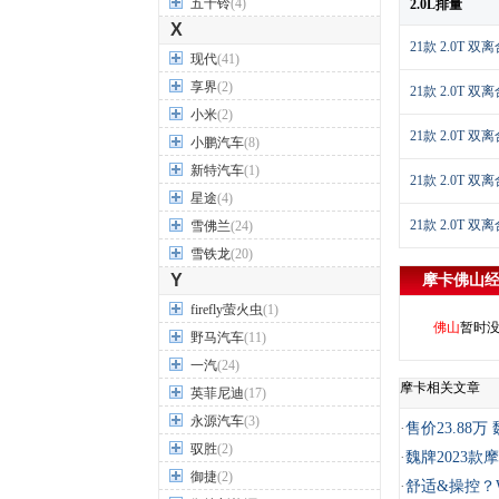
五十铃
(4)
2.0L排量
X
21款 2.0T 
现代
(41)
享界
(2)
21款 2.0T 
小米
(2)
21款 2.0T 
小鹏汽车
(8)
新特汽车
(1)
21款 2.0T 
星途
(4)
21款 2.0T 
雪佛兰
(24)
雪铁龙
(20)
Y
摩卡
佛山
firefly萤火虫
(1)
佛山
暂时
野马汽车
(11)
一汽
(24)
摩卡相关文章
英菲尼迪
(17)
永源汽车
(3)
·
售价23.88
驭胜
(2)
·
魏牌2023款摩
御捷
(2)
·
舒适&操控？