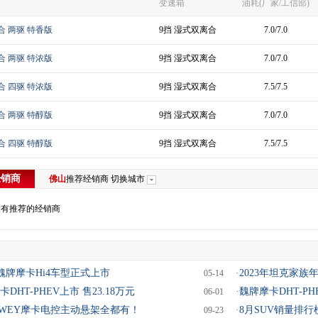
变速箱
油耗(厂家/工信部)
双离合 两驱 特香版
9挡 湿式双离合
7.0/7.0
双离合 两驱 特浓版
9挡 湿式双离合
7.0/7.0
双离合 四驱 特浓版
9挡 湿式双离合
7.5/7.5
双离合 两驱 特醇版
9挡 湿式双离合
7.0/7.0
双离合 四驱 特醇版
9挡 湿式双离合
7.5/7.5
经销商
佛山
推荐经销商
切换城市
没有推荐的经销商
万 魏牌摩卡Hi4车型正式上市
·
2023年坦克家族
05-14
卡DHT-PHEV上市 售23.18万元
·
魏牌摩卡DHT-P
06-01
WEY摩卡电控主动悬架全都有！
·
8月SUV销量排行
09-23