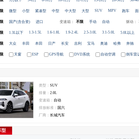
限
5万以下
5-8万
8-10万
10-12万
12-15万
15-20万
20-30万
30-4
SUV
MPV
限
微型
小型
紧凑型
中型
中大型
大型
跑车
面
限
国产(含合资)
进口
变速箱：
不限
手动
自动
驱动：
1.3-1.5L
1.6-1.8L
1.9-2.4L
2.5-3.0L
3.1-5.0L
限
1.3L以下
5.0L以上
限
大众
丰田
本田
日产
长安
吉利
宝马
奥迪
哈弗
奔驰
限
天窗
ESP
GPS导航
DVD系统
自动空调
倒车雷
类型：
SUV
排量：
2.0L
变速箱：
自动
排放标准：
国六
厂商：
长城汽车
车型