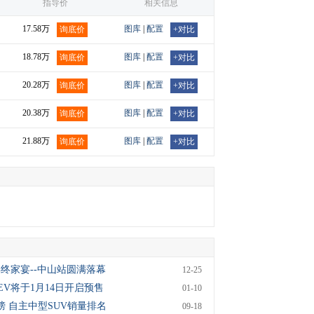
指导价
相关信息
17.58万
图库
|
配置
询底价
+对比
18.78万
图库
|
配置
询底价
+对比
20.28万
图库
|
配置
询底价
+对比
20.38万
图库
|
配置
询底价
+对比
21.88万
图库
|
配置
询底价
+对比
年终家宴--中山站圆满落幕
12-25
HEV将于1月14日开启预售
01-10
榜 自主中型SUV销量排名
09-18