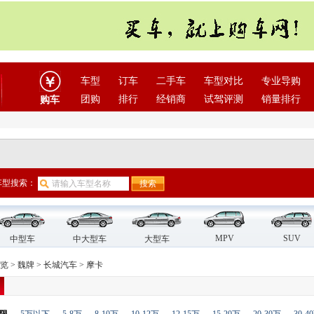
车型
订车
二手车
车型对比
专业导购
团购
排行
经销商
试驾评测
销量排行
购车
车型搜索：
MPV
SUV
中型车
中大型车
大型车
览
>
魏牌
>
长城汽车
>
摩卡