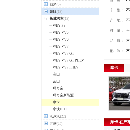
价 格：
不
蔚来
(5)
车 型：
不
魏牌
(13)
长城汽车
(13)
产 地：
不
WEY P8
排 量：
不
WEY VV5
WEY VV6
品 牌：
不
WEY VV7
配 置：
不
WEY VV7 GT
WEY VV7 GT PHEV
WEY VV7 PHEV
摩卡
高山
蓝山
玛奇朵
玛奇朵新能源
摩卡
拿铁DHT
沃尔沃
(22)
摩卡 在产
五菱
(25)