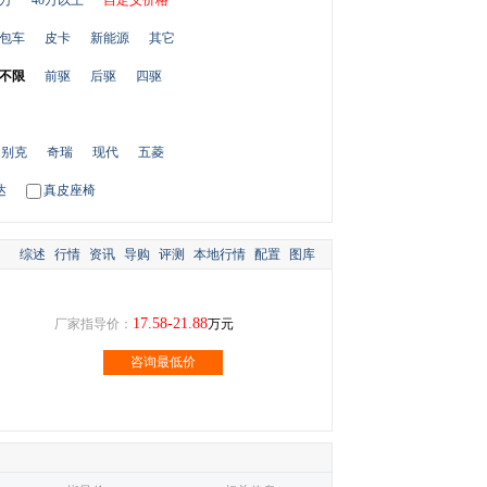
0万
40万以上
自定义价格
包车
皮卡
新能源
其它
不限
前驱
后驱
四驱
别克
奇瑞
现代
五菱
达
真皮座椅
综述
行情
资讯
导购
评测
本地行情
配置
图库
17.58-21.88
厂家指导价：
万元
咨询最低价