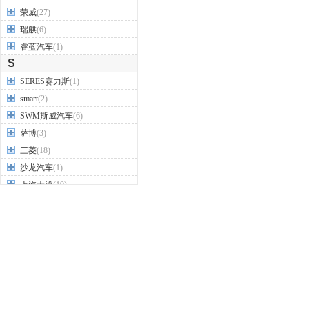
荣威
(27)
瑞麒
(6)
睿蓝汽车
(1)
S
SERES赛力斯
(1)
smart
(2)
SWM斯威汽车
(6)
萨博
(3)
三菱
(18)
沙龙汽车
(1)
上汽大通
(19)
尚界
(2)
深蓝汽车
(2)
世爵
(1)
双环汽车
(2)
双龙
(9)
思皓
(9)
思铭
(3)