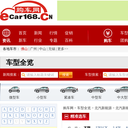
奥迪
(45)
B
宝骏
(22)
宝马
(45)
宝沃汽车
(5)
首页
新闻
行情
促销
车
保时捷
(11)
新车
行业
专题
百科
团
资讯
购车
北京
(9)
各地车市：
佛山
|
广州
|
中山
|
无锡
|
更多>>
北京汽车
(17)
北汽昌河
(12)
车型全览
北汽道达
(1)
新闻搜索：
北汽幻速
(10)
车型搜索：
北汽瑞翔
(1)
北汽威旺
(9)
北汽新能源
(12)
微型车
小型车
紧凑车
中型车
中大型
北汽新能源
(12)
购车网
>
车型全览
>
北汽新能源
>
北汽新
A
B
C
D
E
F
G
H
I
ARCFOX αT
J
K
L
M
N
O
P
Q
R
精准选车
LITE
S
T
U
V
W
X
Y
Z
北汽新能源EC3