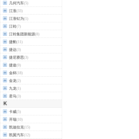
几何汽车
(5)
江淮
(33)
江淮钇为
(1)
江铃
(7)
江铃集团新能源
(8)
捷豹
(11)
捷达
(3)
捷尼赛思
(3)
捷途
(9)
金杯
(18)
金龙
(2)
九龙
(1)
君马
(3)
K
卡威
(5)
开瑞
(10)
凯迪拉克
(15)
凯翼汽车
(12)