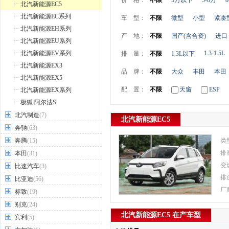
价 格：
不限
5万以下
5-8万
8
北汽新能源EC5
北汽新能源EC系列
车 型：
不限
微型
小型
紧凑
北汽新能源EH系列
产 地：
不限
国产(含合资)
进口
北汽新能源EU系列
北汽新能源EV系列
1.3-1.5L
排 量：
不限
1.3L以下
北汽新能源EX3
品 牌：
不限
大众
丰田
本田
北汽新能源EX5
配 置：
不限
天窗
ESP
北汽新能源EX系列
极狐 阿尔法S
北汽制造
(7)
北汽新能源EC5
奔驰
(63)
奔腾
(15)
类
排
本田
(31)
变
比速汽车
(3)
排
比亚迪
(56)
厂
标致
(19)
别克
(24)
北汽新能源EC5 在产车型
宾利
(5)