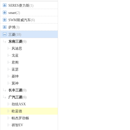
SERES赛力斯
(1)
smart
(2)
SWM斯威汽车
(6)
萨博
(3)
三菱
(18)
东南三菱
(6)
风迪思
戈蓝
君阁
蓝瑟
菱绅
翼神
长丰三菱
(0)
广汽三菱
(6)
劲炫ASX
欧蓝德
帕杰罗劲畅
祺智EV