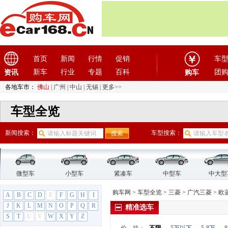
广汽吉奥
(16)
广汽集团
(2)
广汽蔚来
(1)
国机智骏
(3)
国金汽车
(1)
首页
新闻
行情
促销
车
H
新车
行业
专题
百科
团
资讯
购车
哈飞汽车
(6)
各地车市：
佛山
|
广州
|
中山
|
无锡
|
更多>>
哈弗
(26)
海格
(2)
车型全览
海马汽车
(23)
汉龙汽车
(1)
新闻搜索：
车型搜索：
汉腾汽车
(3)
悍马
(4)
昊铂
(2)
微型车
小型车
紧凑车
中型车
中大型
合创
(1)
购车网
>
车型全览
>
三菱
>
广汽三菱
>
欧
恒天汽车
(3)
A
B
C
D
E
F
G
H
I
J
K
L
M
N
O
P
Q
R
红旗
(12)
精准选车
S
T
U
V
W
X
Y
Z
红星汽车
(1)