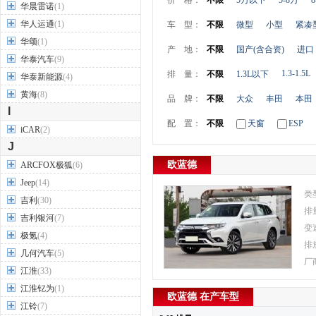
价 格：
不限
5万以下
5-8万
8
华晨雷诺
(1)
华人运通
(1)
车 型：
不限
微型
小型
紧凑
华颂
(1)
产 地：
不限
国产(含合资)
进口
华泰汽车
(9)
1.3-1.5L
排 量：
不限
1.3L以下
华泰新能源
(4)
黄海
(8)
品 牌：
不限
大众
丰田
本田
I
配 置：
不限
天窗
ESP
iCAR
(2)
J
欧蓝德
ARCFOX极狐
(6)
Jeep
(14)
类
吉利
(30)
排
吉利银河
(7)
变
极氪
(4)
排
几何汽车
(5)
厂
江淮
(33)
江淮钇为
(1)
欧蓝德 在产车型
江铃
(7)