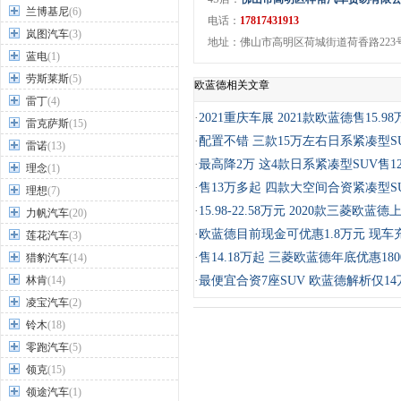
兰博基尼
(6)
电话：
17817431913
岚图汽车
(3)
地址：佛山市高明区荷城街道荷香路223号
蓝电
(1)
劳斯莱斯
(5)
欧蓝德相关文章
雷丁
(4)
·
2021重庆车展 2021款欧蓝德售15.9
雷克萨斯
(15)
·
配置不错 三款15万左右日系紧凑型S
雷诺
(13)
·
最高降2万 这4款日系紧凑型SUV售1
理念
(1)
·
售13万多起 四款大空间合资紧凑型S
理想
(7)
·
15.98-22.58万元 2020款三菱欧蓝德
力帆汽车
(20)
·
欧蓝德目前现金可优惠1.8万元 现车
莲花汽车
(3)
·
售14.18万起 三菱欧蓝德年底优惠180
猎豹汽车
(14)
林肯
(14)
·
最便宜合资7座SUV 欧蓝德解析仅1
凌宝汽车
(2)
铃木
(18)
零跑汽车
(5)
领克
(15)
领途汽车
(1)