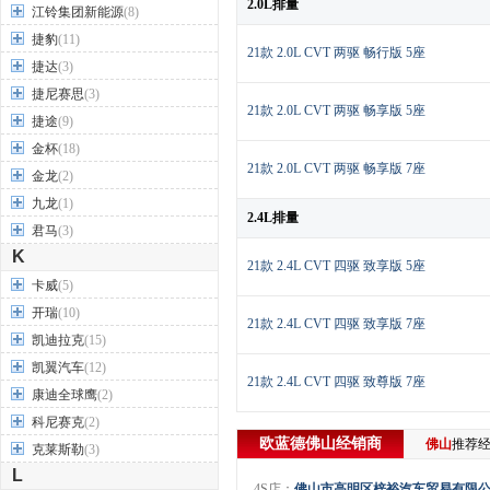
2.0L排量
江铃集团新能源
(8)
捷豹
(11)
21款 2.0L CVT 两驱 畅行版 5座
捷达
(3)
捷尼赛思
(3)
21款 2.0L CVT 两驱 畅享版 5座
捷途
(9)
金杯
(18)
21款 2.0L CVT 两驱 畅享版 7座
金龙
(2)
九龙
(1)
2.4L排量
君马
(3)
K
21款 2.4L CVT 四驱 致享版 5座
卡威
(5)
开瑞
(10)
21款 2.4L CVT 四驱 致享版 7座
凯迪拉克
(15)
凯翼汽车
(12)
21款 2.4L CVT 四驱 致尊版 7座
康迪全球鹰
(2)
科尼赛克
(2)
欧蓝德
佛山
经销商
佛山
推荐
克莱斯勒
(3)
L
4S店：
佛山市高明区梓裕汽车贸易有限