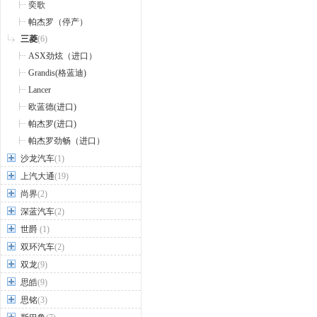
奕歌
帕杰罗（停产）
三菱
(6)
ASX劲炫（进口）
Grandis(格蓝迪)
Lancer
欧蓝德(进口)
帕杰罗(进口)
帕杰罗劲畅（进口）
沙龙汽车
(1)
上汽大通
(19)
尚界
(2)
深蓝汽车
(2)
世爵
(1)
双环汽车
(2)
双龙
(9)
思皓
(9)
思铭
(3)