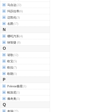
马自达
(22)
玛莎拉蒂
(6)
迈凯伦
(3)
名爵
(17)
N
哪吒汽车
(4)
纳智捷
(8)
O
讴歌
(12)
欧宝
(5)
欧拉
(7)
欧朗
(1)
P
Polestar极星
(1)
帕加尼
(1)
佩奇奥
(1)
Q
奇瑞
(27)