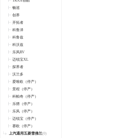
TRAX创酷
畅巡
创界
开拓者
科鲁泽
科鲁兹
科沃兹
乐风RV
迈锐宝XL
探界者
沃兰多
爱唯欧（停产）
景程（停产）
科帕奇（停产）
乐骋（停产）
乐风（停产）
迈锐宝（停产）
赛欧（停产）
上汽通用五菱雪佛兰
(0)