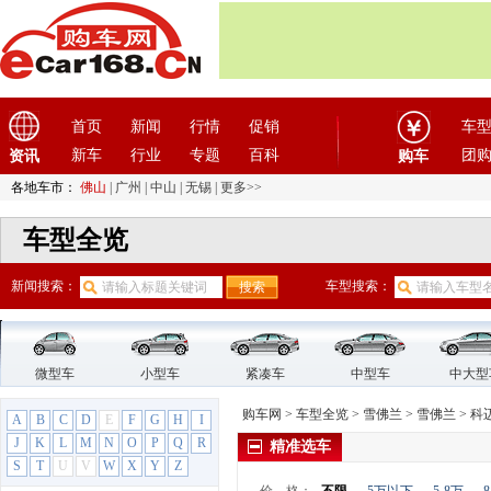
H
哈飞汽车
(6)
哈弗
(26)
海格
(2)
海马汽车
(23)
首页
新闻
行情
促销
车
汉龙汽车
(1)
新车
行业
专题
百科
团
资讯
购车
汉腾汽车
(3)
各地车市：
佛山
|
广州
|
中山
|
无锡
|
更多>>
悍马
(4)
昊铂
(2)
车型全览
合创
(1)
新闻搜索：
车型搜索：
恒天汽车
(3)
红旗
(12)
红星汽车
(1)
华晨雷诺
(1)
微型车
小型车
紧凑车
中型车
中大型
华人运通
(1)
购车网
>
车型全览
>
雪佛兰
>
雪佛兰
>
科
A
B
C
D
E
F
G
H
I
华颂
(1)
J
K
L
M
N
O
P
Q
R
精准选车
华泰汽车
(9)
S
T
U
V
W
X
Y
Z
华泰新能源
(4)