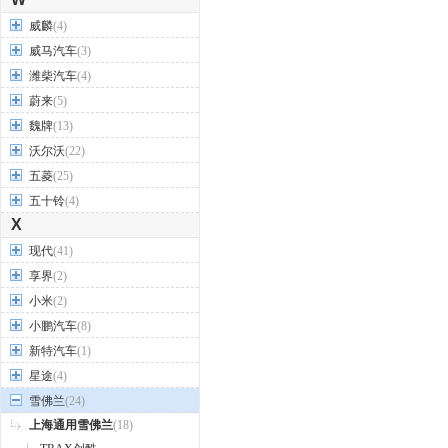
威麟
(4)
威马汽车
(3)
潍柴汽车
(4)
蔚来
(5)
魏牌
(13)
沃尔沃
(22)
五菱
(25)
五十铃
(4)
X
现代
(41)
享界
(2)
小米
(2)
小鹏汽车
(8)
新特汽车
(1)
星途
(4)
雪佛兰
(24)
上海通用雪佛兰
(18)