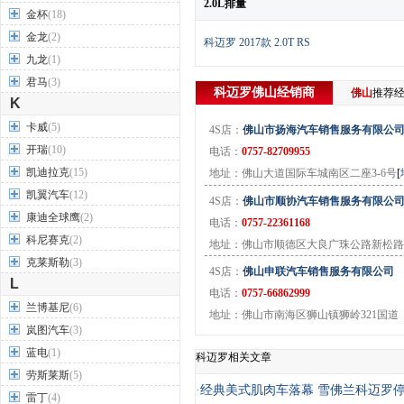
2.0L排量
金杯
(18)
金龙
(2)
科迈罗 2017款 2.0T RS
九龙
(1)
君马
(3)
科迈罗
佛山
经销商
佛山
推荐
K
卡威
(5)
4S店：
佛山市扬海汽车销售服务有限公
开瑞
(10)
电话：
0757-82709955
凯迪拉克
(15)
地址：佛山大道国际车城南区二座3-6号
[
凯翼汽车
(12)
4S店：
佛山市顺协汽车销售服务有限公
康迪全球鹰
(2)
电话：
0757-22361168
科尼赛克
(2)
地址：佛山市顺德区大良广珠公路新松路
克莱斯勒
(3)
4S店：
佛山申联汽车销售服务有限公司
L
电话：
0757-66862999
兰博基尼
(6)
地址：佛山市南海区狮山镇狮岭321国道
岚图汽车
(3)
蓝电
(1)
科迈罗相关文章
劳斯莱斯
(5)
·
经典美式肌肉车落幕 雪佛兰科迈罗
雷丁
(4)