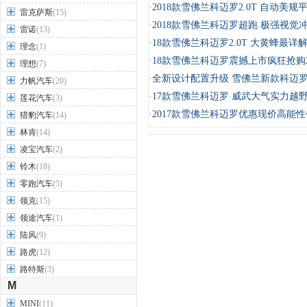
·
2018款雪佛兰科迈罗2.0T 自动美规
雷克萨斯
(15)
·
2018款雪佛兰科迈罗超跑 极强视觉
雷诺
(13)
·
18款雪佛兰科迈罗2.0T 大黄蜂最详
理念
(1)
·
18款雪佛兰科迈罗震撼上市疯狂抢购2
理想
(7)
·
全新设计配置升级 雪佛兰新款科迈
力帆汽车
(20)
·
17款雪佛兰科迈罗 威武大气实力越
莲花汽车
(3)
·
2017款雪佛兰科迈罗优惠现价高能
猎豹汽车
(14)
林肯
(14)
凌宝汽车
(2)
铃木
(18)
零跑汽车
(5)
领克
(15)
领途汽车
(1)
陆风
(9)
路虎
(12)
路特斯
(3)
M
MINI
(11)