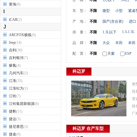
价 格：
不限
5万以下
5-8万
8
黄海
(8)
车 型：
不限
微型
小型
紧凑
I
iCAR
(2)
产 地：
不限
国产(含合资)
进口
J
1.3-1.5L
排 量：
不限
1.3L以下
ARCFOX极狐
(6)
Jeep
(14)
品 牌：
不限
大众
丰田
本田
吉利
(30)
配 置：
不限
天窗
ESP
吉利银河
(7)
极氪
(4)
科迈罗
几何汽车
(5)
江淮
(33)
类
江淮钇为
(1)
排
江铃
(7)
变
江铃集团新能源
(8)
排
捷豹
(11)
厂
捷达
(3)
捷尼赛思
(3)
科迈罗 在产车型
捷途
(9)