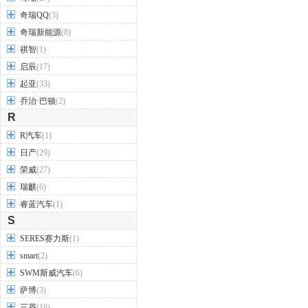
奇瑞QQ
(3)
奇瑞新能源
(8)
祺智
(1)
启辰
(17)
起亚
(33)
乔治·巴顿
(2)
R
R汽车
(1)
日产
(29)
荣威
(27)
瑞麒
(6)
睿蓝汽车
(1)
S
SERES赛力斯
(1)
smart
(2)
SWM斯威汽车
(6)
萨博
(3)
三菱
(18)