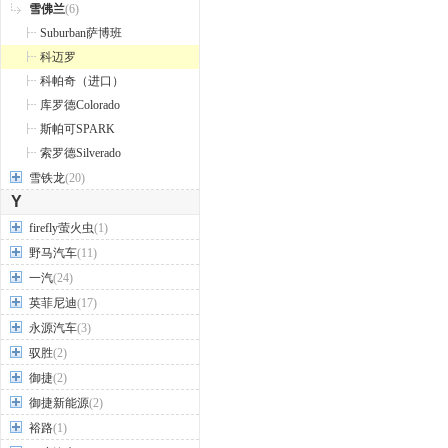
雪佛兰
(6)
Suburban萨博班
科迈罗
科帕奇（进口）
库罗德Colorado
斯帕可SPARK
索罗德Silverado
雪铁龙
(20)
Y
firefly萤火虫
(1)
野马汽车
(11)
一汽
(24)
英菲尼迪
(17)
永源汽车
(3)
驭胜
(2)
御捷
(2)
御捷新能源
(2)
裕路
(1)