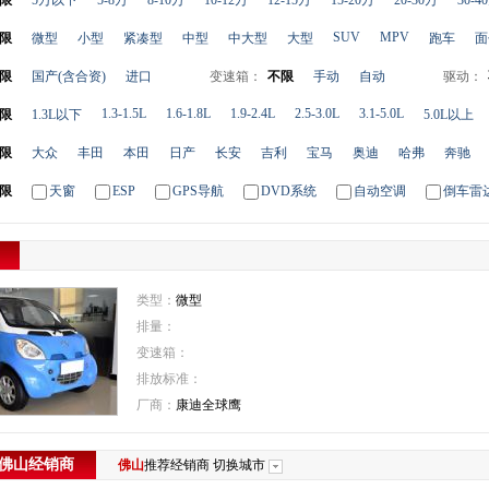
限
5万以下
5-8万
8-10万
10-12万
12-15万
15-20万
20-30万
30-4
SUV
MPV
限
微型
小型
紧凑型
中型
中大型
大型
跑车
面
限
国产(含合资)
进口
变速箱：
不限
手动
自动
驱动：
1.3-1.5L
1.6-1.8L
1.9-2.4L
2.5-3.0L
3.1-5.0L
限
1.3L以下
5.0L以上
限
大众
丰田
本田
日产
长安
吉利
宝马
奥迪
哈弗
奔驰
限
天窗
ESP
GPS导航
DVD系统
自动空调
倒车雷
类型：
微型
排量：
变速箱：
排放标准：
厂商：
康迪全球鹰
佛山
经销商
佛山
推荐经销商
切换城市