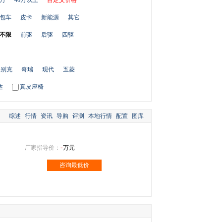
0万
40万以上
自定义价格
包车
皮卡
新能源
其它
不限
前驱
后驱
四驱
别克
奇瑞
现代
五菱
达
真皮座椅
综述
行情
资讯
导购
评测
本地行情
配置
图库
-
厂家指导价：
万元
咨询最低价