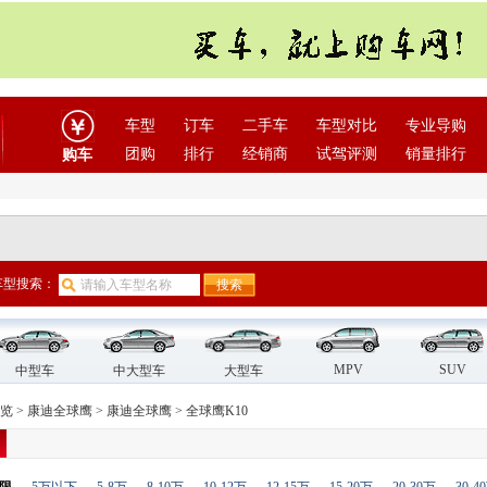
车型
订车
二手车
车型对比
专业导购
团购
排行
经销商
试驾评测
销量排行
购车
车型搜索：
MPV
SUV
中型车
中大型车
大型车
览
>
康迪全球鹰
>
康迪全球鹰
>
全球鹰K10