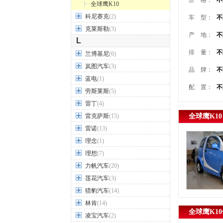
价 格：
不
全球鹰K10
科尼赛克
(2)
车 型：
不
克莱斯勒
(3)
产 地：
不
L
排 量：
不
兰博基尼
(6)
岚图汽车
(3)
品 牌：
不
蓝电
(1)
配 置：
不
劳斯莱斯
(5)
雷丁
(4)
雷克萨斯
(15)
全球鹰K10
雷诺
(13)
理念
(1)
理想
(7)
力帆汽车
(20)
莲花汽车
(3)
猎豹汽车
(14)
林肯
(14)
全球鹰K10
凌宝汽车
(2)