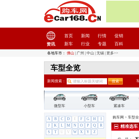
江铃
(7)
江铃集团新能源
(8)
捷豹
(11)
捷达
(3)
捷尼赛思
(3)
首页
新闻
行情
促销
捷途
(9)
新车
行业
专题
百科
资讯
金杯
(18)
各地车市：
佛山
|
广州
|
中山
|
无锡
|
更多>>
金龙
(2)
九龙
(1)
车型全览
君马
(3)
K
新闻搜索：
卡威
(5)
开瑞
(10)
凯迪拉克
(15)
微型车
小型车
紧凑车
凯翼汽车
(12)
购车网
>
车型全
A
B
C
D
E
F
G
H
I
康迪全球鹰
(2)
J
K
L
M
N
O
P
Q
R
精准选车
康迪全球鹰
(2)
S
T
U
V
W
X
Y
Z
全球鹰EX3