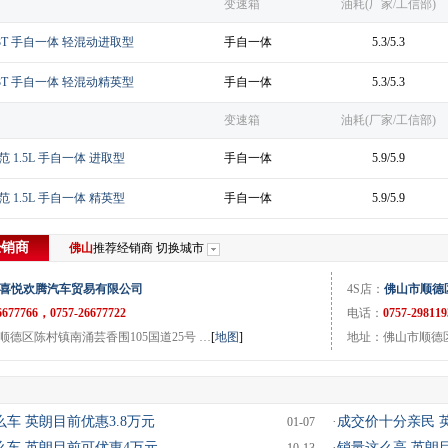
变速箱
油耗(厂家/工信部)
1.3T 手自一体 轻混动进取型
手自一体
5.3/5.3
1.3T 手自一体 轻混动精英型
手自一体
5.3/5.3
变速箱
油耗(厂家/工信部)
典范 1.5L 手自一体 进取型
手自一体
5.9/5.9
典范 1.5L 手自一体 精英型
手自一体
5.9/5.9
经销商
佛山
推荐经销商
切换城市
喜悦欢腾汽车贸易有限公司
4S店：
佛山市顺德
6677766，0757-26677722
电话：
0757-298119
德区陈村镇南涌芸香围105国道25号 …
[
地图
]
地址：佛山市顺德
车 英朗目前优惠3.8万元
·
成交价十分亲民 英
01-07
么车 英朗目前可优惠4万元
·
销量这么高 英朗目