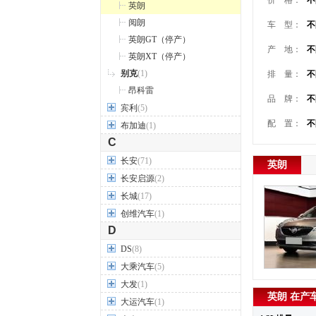
价 格：
不
英朗
阅朗
车 型：
不
英朗GT（停产）
产 地：
不
英朗XT（停产）
别克
(1)
排 量：
不
昂科雷
品 牌：
不
宾利
(5)
配 置：
不
布加迪
(1)
C
长安
(71)
英朗
长安启源
(2)
长城
(17)
创维汽车
(1)
D
DS
(8)
大乘汽车
(5)
大发
(1)
英朗 在产
大运汽车
(1)