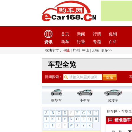
VELITE 5
VELITE 6 微蓝
昂科拉Encore
昂科拉GX
昂科旗
首页
新闻
行情
促销
昂科威
新车
行业
专题
百科
资讯
昂科威Plus
昂科威S
各地车市：
佛山
|
广州
|
中山
|
无锡
|
更多>>
别克GL6
车型全览
别克GL8
别克GL8 PHEV
新闻搜索：
别克至境世家
君威
君越
凯越
微型车
小型车
紧凑车
林荫大道
购车网
>
车型全
A
B
C
D
E
F
G
H
I
威朗
J
K
L
M
N
O
P
Q
R
精准选车
微蓝7
S
T
U
V
W
X
Y
Z
微蓝VELITE 6 插电混动