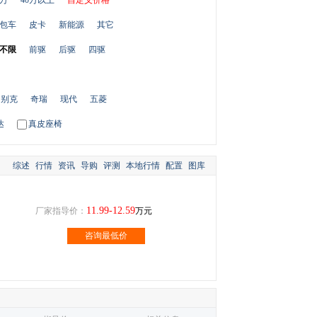
0万
40万以上
自定义价格
包车
皮卡
新能源
其它
不限
前驱
后驱
四驱
别克
奇瑞
现代
五菱
达
真皮座椅
综述
行情
资讯
导购
评测
本地行情
配置
图库
11.99-12.59
厂家指导价：
万元
咨询最低价