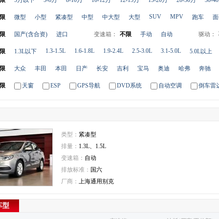
限
5万以下
5-8万
8-10万
10-12万
12-15万
15-20万
20-30万
30-4
SUV
MPV
限
微型
小型
紧凑型
中型
中大型
大型
跑车
面
限
国产(含合资)
进口
变速箱：
不限
手动
自动
驱动：
1.3-1.5L
1.6-1.8L
1.9-2.4L
2.5-3.0L
3.1-5.0L
限
1.3L以下
5.0L以上
限
大众
丰田
本田
日产
长安
吉利
宝马
奥迪
哈弗
奔驰
限
天窗
ESP
GPS导航
DVD系统
自动空调
倒车雷
类型：
紧凑型
排量：
1.3L、1.5L
变速箱：
自动
排放标准：
国六
厂商：
上海通用别克
车型