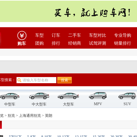
车型
订车
二手车
车型对比
专业导购
团购
排行
经销商
试驾评测
销量排行
购车
车型搜索：
MPV
SUV
中型车
中大型车
大型车
览
>
别克
>
上海通用别克
>
英朗