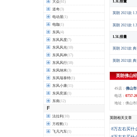
1.3L排量
大众
(61)
道奇
(3)
英朗 2021款 
电动屋
(1)
电咖
(1)
英朗 2021款 
东风
(4)
1.5L排量
东风风度
(7)
东风风光
(10)
英朗 2021款 
东风风神
(17)
英朗 2021款 
东风风行
(18)
东风纳米
(3)
英朗
佛山
东风瑞泰特
(1)
东风小康
(11)
4S店：
佛山市
东风奕派
(1)
电话：
0757-2
东南
(12)
地址：佛山市顺
F
法拉利
(10)
英朗相关文章
方程豹
(1)
·
8万左右买什么
飞凡汽车
(1)
·
8万左右买什