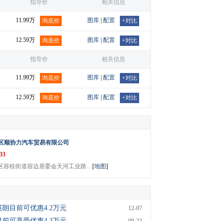
指导价
相关信息
11.99万
图库
|
配置
询底价
+对比
12.59万
图库
|
配置
询底价
+对比
指导价
相关信息
11.99万
图库
|
配置
询底价
+对比
12.59万
图库
|
配置
询底价
+对比
区顺协力汽车贸易有限公司
33
区容桂街道容边居委会天河工业路…
[
地图
]
朗目前可优惠4.2万元
12-07
前可享受优惠4.3万元