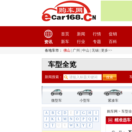
探岳X
蔚领
一汽-大众CC
上汽大众
(24)
ID.3
首页
新闻
行情
促销
ID.4 X
新车
行业
专题
百科
资讯
ID.6 X
POLO
各地车市：
佛山
|
广州
|
中山
|
无锡
|
更多>>
辉昂
车型全览
朗境
朗行
新闻搜索：
朗逸
朗逸纯电
凌渡
帕萨特
微型车
小型车
紧凑车
帕萨特PHEV
购车网
>
车型全
A
B
C
D
E
F
G
H
I
桑塔纳
J
K
L
M
N
O
P
Q
R
精准选车
途安
S
T
U
V
W
X
Y
Z
途昂