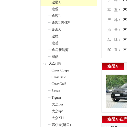
价 格：
不
途昂X
途观
车 型：
不
途观L
产 地：
不
途观L PHEV
途观X
排 量：
不
途铠
品 牌：
不
途岳
配 置：
不
途岳新能源
威然
大众
(19)
途昂X
Cross Coupe
CrossBlue
CrossGolf
Passat
Tiguan
大众Eos
大众up!
大众XL1
途昂X 在
高尔夫(进口)