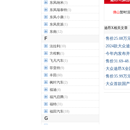
东风纳米
(3)
东风瑞泰特
(1)
佛山
暂时
东风小康
(11)
东风奕派
(1)
途昂X相关文章
东南
(12)
F
·
售价25.08
·
2024款大众途昂
法拉利
(10)
方程豹
(1)
·
今年内发布并
飞凡汽车
(1)
·
售价31.69-
菲亚特
(9)
·
大众途昂X全
丰田
(60)
·
售价35.99
枫叶汽车
(2)
·
大众首款国产
福迪
(4)
福汽启腾
(3)
福特
(31)
福田汽车
(18)
G
GMC
(4)