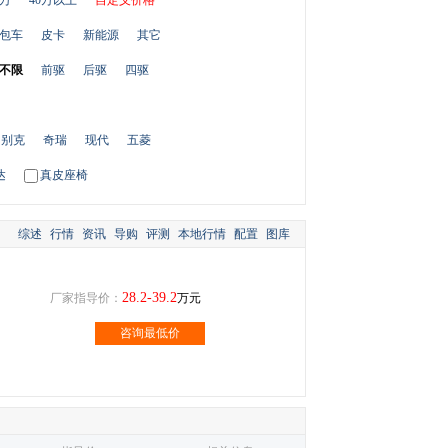
0万
40万以上
自定义价格
包车
皮卡
新能源
其它
不限
前驱
后驱
四驱
别克
奇瑞
现代
五菱
达
真皮座椅
综述
行情
资讯
导购
评测
本地行情
配置
图库
28.2-39.2
厂家指导价：
万元
咨询最低价