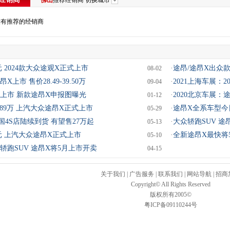
佛山
推荐经销商
切换城市
没有推荐的经销商
万元 2024款大众途观X正式上市
·
途昂/途昂X出众款上
08-02
X上市 售价28.49-39.50万
·
2021上海车展：2
09-04
上市 新款途昂X申报图曝光
·
2020北京车展
01-12
48.89万 上汽大众途昂X正式上市
·
途昂X全系车型今日
05-29
国4S店陆续到货 有望售27万起
·
大众轿跑SUV 途
05-13
万元 上汽大众途昂X正式上市
·
全新途昂X最快将5
05-10
轿跑SUV 途昂X将5月上市开卖
04-15
关于我们
|
广告服务
|
联系我们
|
网站导航
|
招商
Copyright© All Rights Reserved
版权所有2005©
粤ICP备09110244号