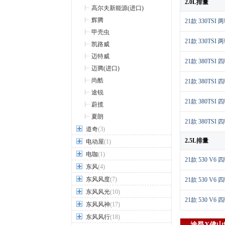
2.0L排量
高尔夫新能源(进口)
辉腾
21款 330TSI
甲壳虫
21款 330TS
凯路威
迈特威
21款 380TSI
迈腾(进口)
尚酷
21款 380TS
途锐
21款 380TS
蔚揽
夏朗
21款 380TS
道奇
(3)
2.5L排量
电动屋
(1)
电咖
(1)
21款 530 V
东风
(4)
东风风度
(7)
21款 530 V
东风风光
(10)
21款 530 V
东风风神
(17)
东风风行
(18)
途昂X
佛山