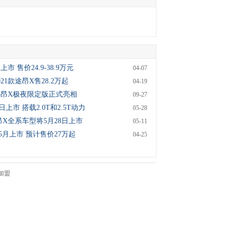
市 售价24.9-38.9万元
04-07
021款途昂X售28.2万起
04-19
：途昂X极夜限定版正式亮相
09-27
上市 搭载2.0T和2.5T动力
05-28
昂X全系车型将5月28日上市
05-11
月上市 预计售价27万起
04-25
加盟