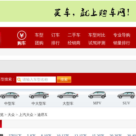
车型
订车
二手车
车型对比
专业导购
团购
排行
经销商
试驾评测
销量排行
购车
车型搜索：
MPV
SUV
中型车
中大型车
大型车
览
>
大众
>
上汽大众
>
途昂X