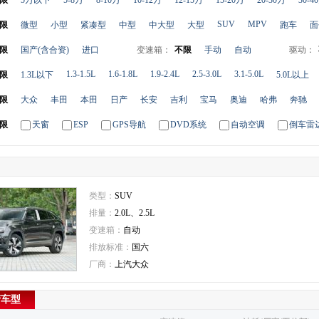
限
5万以下
5-8万
8-10万
10-12万
12-15万
15-20万
20-30万
30-4
SUV
MPV
限
微型
小型
紧凑型
中型
中大型
大型
跑车
面
限
国产(含合资)
进口
变速箱：
不限
手动
自动
驱动：
1.3-1.5L
1.6-1.8L
1.9-2.4L
2.5-3.0L
3.1-5.0L
限
1.3L以下
5.0L以上
限
大众
丰田
本田
日产
长安
吉利
宝马
奥迪
哈弗
奔驰
限
天窗
ESP
GPS导航
DVD系统
自动空调
倒车雷
类型：
SUV
排量：
2.0L、2.5L
变速箱：
自动
排放标准：
国六
厂商：
上汽大众
产车型