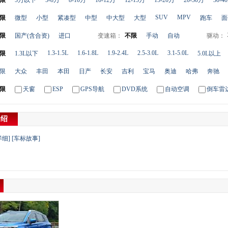
限
5万以下
5-8万
8-10万
10-12万
12-15万
15-20万
20-30万
30-4
SUV
MPV
限
微型
小型
紧凑型
中型
中大型
大型
跑车
面
限
国产(含合资)
进口
变速箱：
不限
手动
自动
驱动：
1.3-1.5L
1.6-1.8L
1.9-2.4L
2.5-3.0L
3.1-5.0L
限
1.3L以下
5.0L以上
限
大众
丰田
本田
日产
长安
吉利
宝马
奥迪
哈弗
奔驰
限
天窗
ESP
GPS导航
DVD系统
自动空调
倒车雷
介绍
详细]
[车标故事]