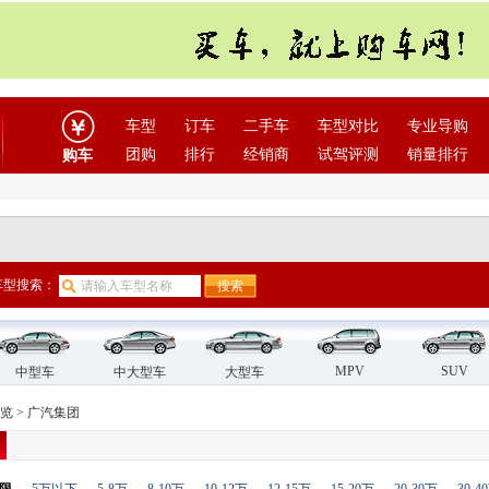
车型
订车
二手车
车型对比
专业导购
团购
排行
经销商
试驾评测
销量排行
购车
车型搜索：
MPV
SUV
中型车
中大型车
大型车
览
>
广汽集团