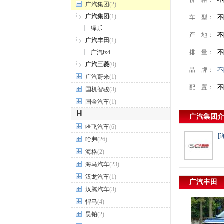
价 格：
不
广汽集团
(2)
广汽集团
(1)
车 型：
不
绎乐
产 地：
不
广汽丰田
(1)
广汽ix4
排 量：
不
广汽三菱
(0)
品 牌：
不
广汽蔚来
(1)
配 置：
不
国机智骏
(3)
国金汽车
(1)
H
广汽集团
哈飞汽车
(6)
[
哈弗
(26)
海格
(2)
海马汽车
(23)
汉龙汽车
(1)
广汽丰田
汉腾汽车
(3)
悍马
(4)
昊铂
(2)