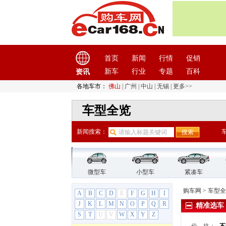
东风奕派
(1)
东南
(12)
F
法拉利
(10)
方程豹
(1)
首页
新闻
行情
促销
飞凡汽车
(1)
新车
行业
专题
百科
资讯
菲亚特
(9)
各地车市：
佛山
|
广州
|
中山
|
无锡
|
更多>>
丰田
(60)
枫叶汽车
(2)
车型全览
福迪
(4)
福汽启腾
(3)
新闻搜索：
福特
(31)
福田汽车
(18)
G
微型车
小型车
紧凑车
GMC
(4)
购车网
>
车型全
观致
(3)
A
B
C
D
E
F
G
H
I
J
K
L
M
N
O
P
Q
R
广汽传祺
(19)
精准选车
S
T
U
V
W
X
Y
Z
广汽吉奥
(16)