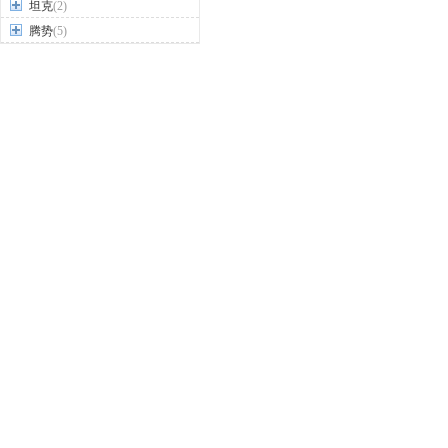
坦克
(2)
腾势
(5)
天际汽车
(1)
天美汽车
(1)
W
威麟
(4)
威马汽车
(3)
潍柴汽车
(4)
蔚来
(5)
魏牌
(13)
沃尔沃
(22)
五菱
(25)
五十铃
(4)
X
现代
(41)