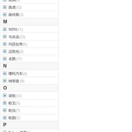
陆风
(9)
路虎
(12)
路特斯
(3)
M
MINI
(11)
马自达
(22)
玛莎拉蒂
(6)
迈凯伦
(3)
名爵
(17)
N
哪吒汽车
(4)
纳智捷
(8)
O
讴歌
(12)
欧宝
(5)
欧拉
(7)
欧朗
(1)
P