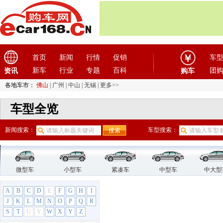
首页
新闻
行情
促销
车
新车
行业
专题
百科
团
资讯
购车
各地车市：
佛山
|
广州
|
中山
|
无锡
|
更多>>
车型全览
新闻搜索：
车型搜索：
微型车
小型车
紧凑车
中型车
中大型
A
B
C
D
E
F
G
H
I
J
K
L
M
N
O
P
Q
R
S
T
U
V
W
X
Y
Z