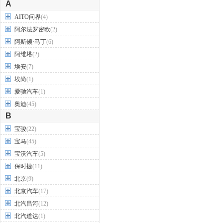
A
AITO问界
(4)
阿尔法罗密欧
(2)
阿斯顿·马丁
(6)
阿维塔
(2)
埃安
(7)
埃尚
(1)
爱驰汽车
(1)
奥迪
(45)
B
宝骏
(22)
宝马
(45)
宝沃汽车
(5)
保时捷
(11)
北京
(9)
北京汽车
(17)
北汽昌河
(12)
北汽道达
(1)