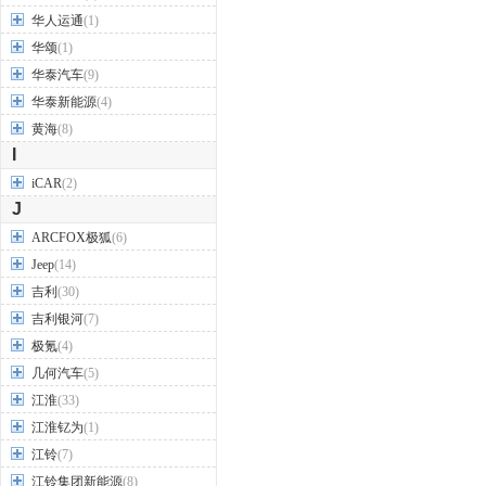
华人运通
(1)
华颂
(1)
华泰汽车
(9)
华泰新能源
(4)
黄海
(8)
I
iCAR
(2)
J
ARCFOX极狐
(6)
Jeep
(14)
吉利
(30)
吉利银河
(7)
极氪
(4)
几何汽车
(5)
江淮
(33)
江淮钇为
(1)
江铃
(7)
江铃集团新能源
(8)