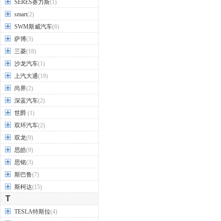
SERES赛力斯
(1)
smart
(2)
SWM斯威汽车
(6)
萨博
(3)
三菱
(18)
沙龙汽车
(1)
上汽大通
(19)
尚界
(2)
深蓝汽车
(2)
世爵
(1)
双环汽车
(2)
双龙
(9)
思皓
(9)
思铭
(3)
斯巴鲁
(7)
斯柯达
(15)
T
TESLA特斯拉
(4)