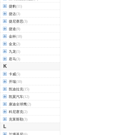
捷豹
(11)
捷达
(3)
捷尼赛思
(3)
捷途
(9)
金杯
(18)
金龙
(2)
九龙
(1)
君马
(3)
K
卡威
(5)
开瑞
(10)
凯迪拉克
(15)
凯翼汽车
(12)
康迪全球鹰
(2)
科尼赛克
(2)
克莱斯勒
(3)
L
兰博基尼
(6)