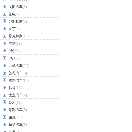
岚图汽车
(3)
蓝电
(1)
劳斯莱斯
(5)
雷丁
(4)
雷克萨斯
(15)
雷诺
(13)
理念
(1)
理想
(7)
力帆汽车
(20)
莲花汽车
(3)
猎豹汽车
(14)
林肯
(14)
凌宝汽车
(2)
铃木
(18)
零跑汽车
(5)
领克
(15)
领途汽车
(1)