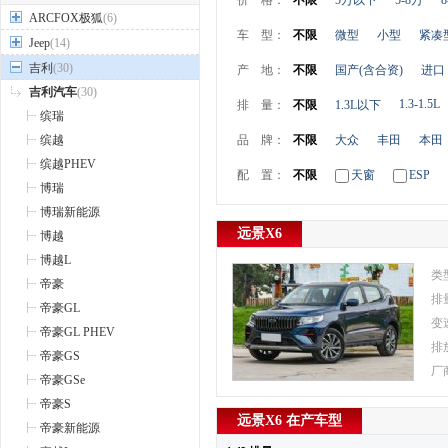
价 格：
不限
5万以下
5-8万
8
ARCFOX极狐
(6)
车 型：
不限
微型
小型
紧凑
Jeep
(14)
吉利
(30)
产 地：
不限
国产(含合资)
进口
吉利汽车
(30)
1.3-1.5L
排 量：
不限
1.3L以下
缤瑞
缤越
品 牌：
不限
大众
丰田
本田
缤越PHEV
配 置：
不限
天窗
ESP
博瑞
博瑞新能源
远景X6
博越
博越L
类
帝豪
排
帝豪GL
变
帝豪GL PHEV
排
帝豪GS
厂
帝豪GSe
帝豪S
远景X6 在产车型
帝豪新能源