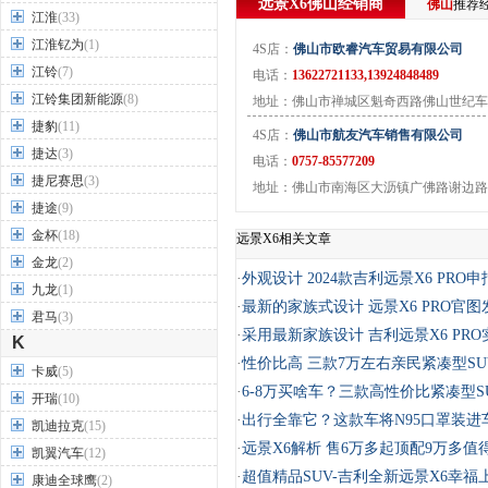
远景X6
佛山
经销商
佛山
推荐
江淮
(33)
江淮钇为
(1)
4S店：
佛山市欧睿汽车贸易有限公司
江铃
(7)
电话：
13622721133,13924848489
江铃集团新能源
(8)
地址：佛山市禅城区魁奇西路佛山世纪车
捷豹
(11)
4S店：
佛山市航友汽车销售有限公司
捷达
(3)
电话：
0757-85577209
捷尼赛思
(3)
地址：佛山市南海区大沥镇广佛路谢边路
捷途
(9)
金杯
(18)
远景X6相关文章
金龙
(2)
·
外观设计 2024款吉利远景X6 PRO
九龙
(1)
·
最新的家族式设计 远景X6 PRO官图
君马
(3)
·
采用最新家族设计 吉利远景X6 PR
K
·
性价比高 三款7万左右亲民紧凑型SU
卡威
(5)
·
6-8万买啥车？三款高性价比紧凑型S
开瑞
(10)
·
出行全靠它？这款车将N95口罩装进
凯迪拉克
(15)
·
远景X6解析 售6万多起顶配9万多值
凯翼汽车
(12)
·
超值精品SUV-吉利全新远景X6幸福
康迪全球鹰
(2)