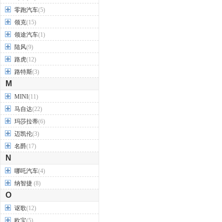
零跑汽车
(5)
领克
(15)
领途汽车
(1)
陆风
(9)
路虎
(12)
路特斯
(3)
M
MINI
(11)
马自达
(22)
玛莎拉蒂
(6)
迈凯伦
(3)
名爵
(17)
N
哪吒汽车
(4)
纳智捷
(8)
O
讴歌
(12)
欧宝
(5)