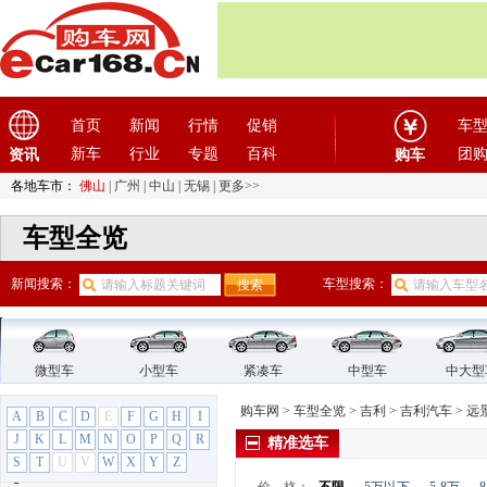
海马汽车
(23)
汉龙汽车
(1)
汉腾汽车
(3)
悍马
(4)
首页
新闻
行情
促销
车
昊铂
(2)
合创
(1)
新车
行业
专题
百科
团
资讯
购车
恒天汽车
(3)
各地车市：
佛山
|
广州
|
中山
|
无锡
|
更多>>
红旗
(12)
车型全览
红星汽车
(1)
华晨雷诺
(1)
新闻搜索：
车型搜索：
华人运通
(1)
华颂
(1)
华泰汽车
(9)
华泰新能源
微型车
(4)
小型车
紧凑车
中型车
中大型
黄海
(8)
购车网
>
车型全览
>
吉利
>
吉利汽车
>
远
A
B
C
D
E
F
G
H
I
I
J
K
L
M
N
O
P
Q
R
精准选车
iCAR
(2)
S
T
U
V
W
X
Y
Z
J