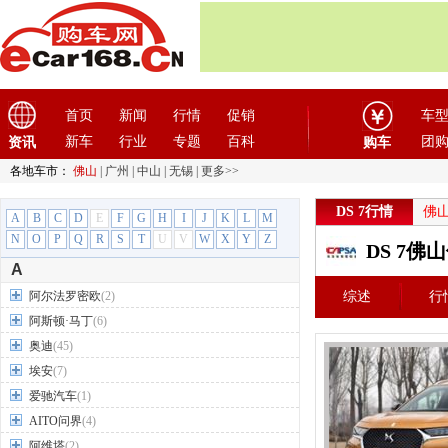
首页
新闻
行情
促销
车
新车
行业
专题
百科
团
资讯
购车
各地车市：
佛山
|
广州
|
中山
|
无锡
|
更多>>
DS 7行情
佛
A
B
C
D
E
F
G
H
I
J
K
L
M
N
O
P
Q
R
S
T
U
V
W
X
Y
Z
DS 7佛
A
阿尔法罗密欧
(2)
综述
行
阿斯顿·马丁
(6)
奥迪
(45)
埃安
(7)
爱驰汽车
(1)
AITO问界
(4)
阿维塔
(2)