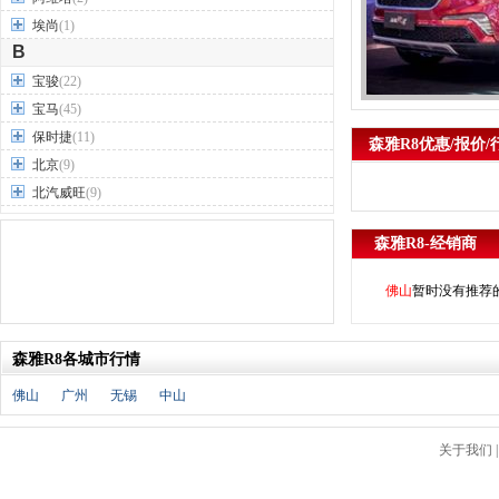
埃尚
(1)
B
宝骏
(22)
宝马
(45)
保时捷
(11)
森雅R8优惠/报价/
北京
(9)
北汽威旺
(9)
北汽制造
(7)
森雅R8-经销商
奔驰
(63)
奔腾
(15)
佛山
暂时没有推荐
本田
(31)
标致
(19)
森雅R8各城市行情
别克
(24)
宾利
(5)
佛山
广州
无锡
中山
比亚迪
(56)
布加迪
(1)
关于我们
北汽昌河
(12)