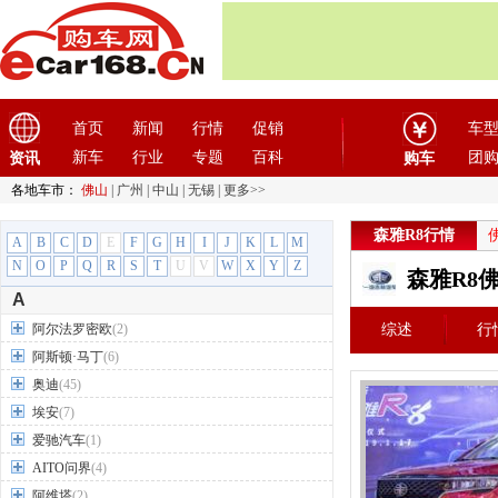
首页
新闻
行情
促销
车
新车
行业
专题
百科
团
资讯
购车
各地车市：
佛山
|
广州
|
中山
|
无锡
|
更多>>
森雅R8行情
A
B
C
D
E
F
G
H
I
J
K
L
M
N
O
P
Q
R
S
T
U
V
W
X
Y
Z
森雅R8
A
阿尔法罗密欧
(2)
综述
行
阿斯顿·马丁
(6)
奥迪
(45)
埃安
(7)
爱驰汽车
(1)
AITO问界
(4)
阿维塔
(2)