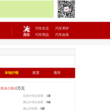
汽车生活
汽车养护
汽车用品
汽车改装
用车
本地行情
配置
图库
30.8-530.8
万元
全国行情总条数：
1条
佛山行情总条数：
0条
佛山经销商：
0家