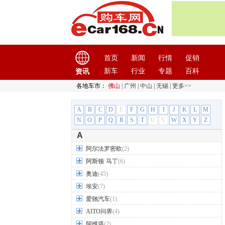
首页
新闻
行情
促销
新车
行业
专题
百科
资讯
各地车市：
佛山
|
广州
|
中山
|
无锡
|
更多>>
A
B
C
D
E
F
G
H
I
J
K
L
M
N
O
P
Q
R
S
T
U
V
W
X
Y
Z
A
阿尔法罗密欧
(2)
阿斯顿·马丁
(6)
奥迪
(45)
埃安
(7)
爱驰汽车
(1)
AITO问界
(4)
阿维塔
(2)