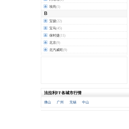
埃尚
(1)
B
宝骏
(22)
宝马
(45)
保时捷
(11)
北京
(9)
北汽威旺
(9)
北汽制造
(7)
奔驰
(63)
奔腾
(15)
本田
(31)
标致
(19)
法拉利FF各城市行情
别克
(24)
宾利
(5)
佛山
广州
无锡
中山
比亚迪
(56)
布加迪
(1)
北汽昌河
(12)