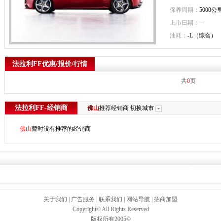
保养周期：
5000公
上市日期：
－
油耗：
-L（综合）
法拉利FF优惠/报价/行情
共
0
页
法拉利FF-经销商
佛山
推荐经销商
切换城市
佛山
暂时没有推荐的经销商
关于我们
|
广告服务
|
联系我们
|
网站导航
|
招商加盟
Copyright© All Rights Reserved
版权所有2005©