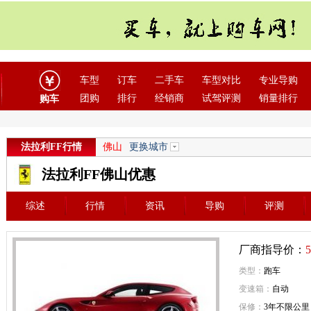
车型
订车
二手车
车型对比
专业导购
团购
排行
经销商
试驾评测
销量排行
购车
法拉利FF行情
佛山
更换城市
法拉利FF佛山优惠
综述
行情
资讯
导购
评测
厂商指导价：
5
类型：
跑车
变速箱：
自动
保修：
3年不限公里