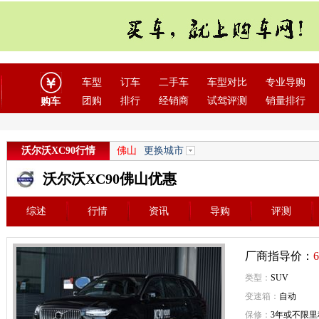
车型
订车
二手车
车型对比
专业导购
团购
排行
经销商
试驾评测
销量排行
购车
沃尔沃XC90行情
佛山
更换城市
沃尔沃XC90佛山优惠
综述
行情
资讯
导购
评测
厂商指导价：
6
类型：
SUV
变速箱：
自动
保修：
3年或不限里