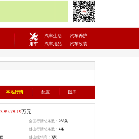
汽车生活
汽车养护
汽车用品
汽车改装
用车
本地行情
配置
图库
3.89-78.19
万元
全国行情总条数：
268条
佛山行情总条数：
4条
程
佛山经销商：
3家