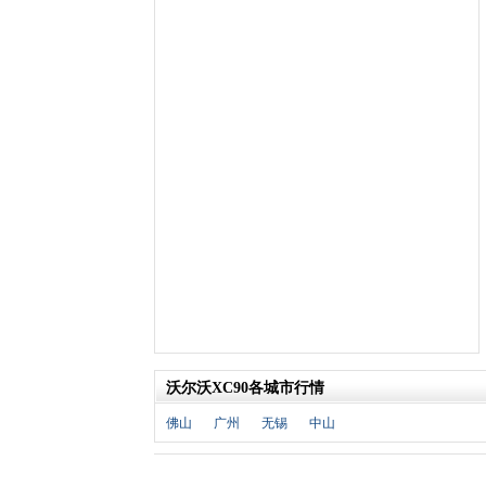
北京汽车
(17)
北汽幻速
(10)
北汽新能源
(12)
宝沃汽车
(5)
比速汽车
(3)
北汽道达
(1)
北汽瑞翔
(1)
C
长安
(71)
长城
(17)
创维汽车
(1)
长安启源
(2)
D
DS
(8)
大发
(1)
沃尔沃XC90各城市行情
道奇
(3)
佛山
广州
无锡
中山
大众
(61)
东风风神
(17)