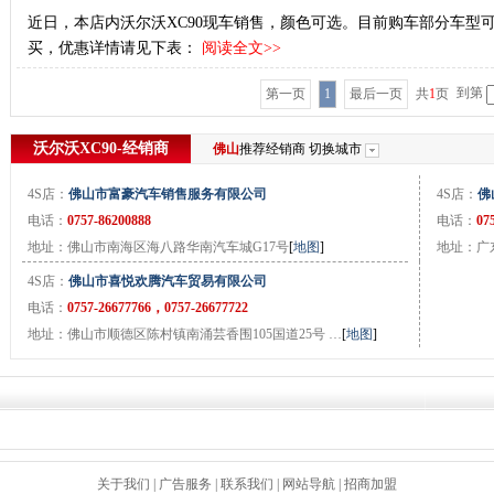
近日，本店内沃尔沃XC90现车销售，颜色可选。目前购车部分车型可
买，优惠详情请见下表：
阅读全文>>
到第
第一页
1
最后一页
共
1
页
沃尔沃XC90-经销商
佛山
推荐经销商
切换城市
4S店：
佛山市富豪汽车销售服务有限公司
4S店：
佛
电话：
0757-86200888
电话：
07
地址：佛山市南海区海八路华南汽车城G17号
[
地图
]
地址：广
4S店：
佛山市喜悦欢腾汽车贸易有限公司
电话：
0757-26677766，0757-26677722
地址：佛山市顺德区陈村镇南涌芸香围105国道25号 …
[
地图
]
关于我们
|
广告服务
|
联系我们
|
网站导航
|
招商加盟