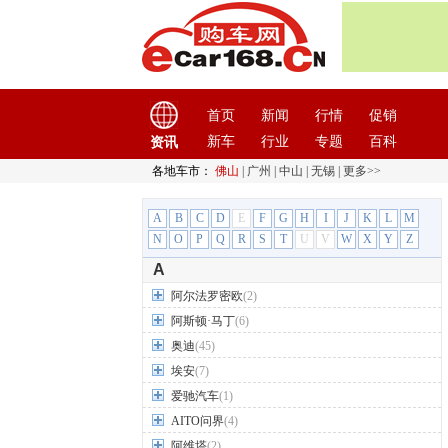
首页
新闻
行情
促销
新车
行业
专题
百科
资讯
各地车市：
佛山
|
广州
|
中山
|
无锡
|
更多>>
A
B
C
D
E
F
G
H
I
J
K
L
M
N
O
P
Q
R
S
T
U
V
W
X
Y
Z
A
阿尔法罗密欧
(2)
阿斯顿·马丁
(6)
奥迪
(45)
埃安
(7)
爱驰汽车
(1)
AITO问界
(4)
阿维塔
(2)