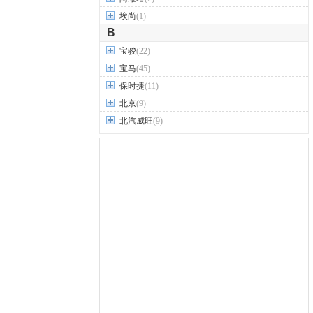
埃尚
(1)
B
宝骏
(22)
宝马
(45)
保时捷
(11)
北京
(9)
北汽威旺
(9)
北汽制造
(7)
奔驰
(63)
奔腾
(15)
本田
(31)
标致
(19)
别克
(24)
宾利
(5)
比亚迪
(56)
布加迪
(1)
北汽昌河
(12)