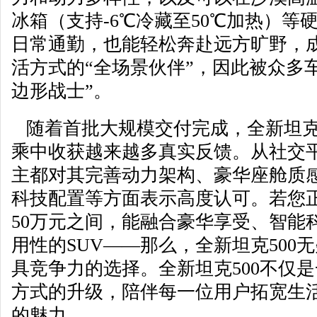
冰箱（支持-6℃冷藏至50℃加热）等
日常通勤，也能轻松奔赴远方旷野，
活方式的“全场景伙伴”，因此被众多
边形战士”。
随着首批大规模交付完成，全新坦克5
乘中收获越来越多真实反馈。从社交
主都对其完善动力架构、豪华座舱质
科技配置等方面表示高度认可。若您正
50万元之间，能融合豪华享受、智能
用性的SUV——那么，全新坦克500
具竞争力的选择。全新坦克500不仅
方式的升级，陪伴每一位用户拓宽生
的魅力。