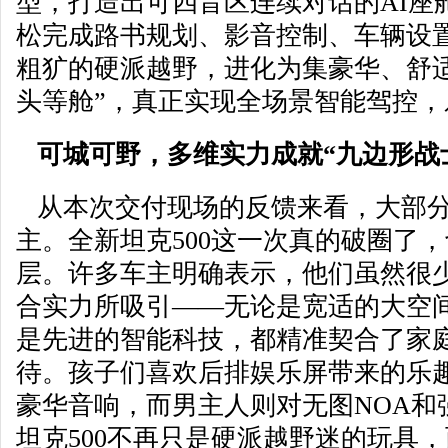
型，打造出可四音区连续对话的AI座
松完成路书规划、影音控制、车辆设
粗犷的硬派越野，进化为集豪华、舒
头等舱”，真正实现全场景智能驾控，
可城可野，多维实力成就“九边形战
从本次交付现场的反馈来看，大部分
主。全新坦克500这一次真的破圈了
层。许多车主明确表示，他们虽然很
合实力所吸引——无论是宽适的大空
是先进的智能科技，都精准契合了家
待。孩子们喜欢后排娱乐屏带来的乐
豪华音响，而男主人则对无图NOA和
坦克500不再只是硬派越野迷的玩具