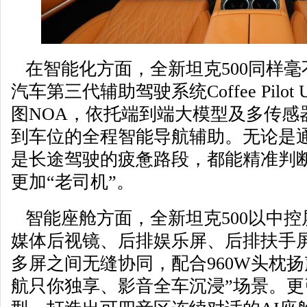
在智能化方面，全新坦克500同样毫
汽车第三代辅助驾驶系统Coffee Pilot
图NOA，依托端到端大模型及多传感
到车位的全程智能导航辅助。无论是
是长途驾驶的疲惫路段，都能精准判
更加“老司机”。
智能座舱方面，全新坦克500以中控
媒体后视镜、后排娱乐屏、后排扶手屏
多屏之间无缝协同，配合960W头枕
航只你独享、影音全车沉浸”场景。更引入C