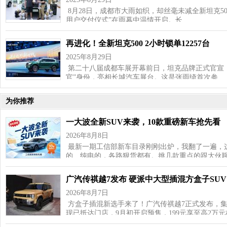
8月28日，成都市大雨如织，却丝毫未减全新坦克50
用户交付仪式”在雨幕中温情开启。长…
再进化！全新坦克500 2小时锁单12257台
2025年8月29日
第二十八届成都车展开幕前日，坦克品牌正式官宣，
官”身份，亮相长城汽车展台。这是张雨绮首次参…
为你推荐
一大波全新SUV来袭，10款重磅新车抢先看
2026年8月8日
最新一期工信部新车目录刚刚出炉，我翻了一遍，这
的、纯电的，各路狠货都有。挑几款重点的跟大伙聊
广汽传祺越7发布 硬派中大型插混方盒子SUV
2026年8月7日
方盒子插混新选手来了！广汽传祺越7正式发布，
现已抵达门店，9月初开启预售，199元享至高2万