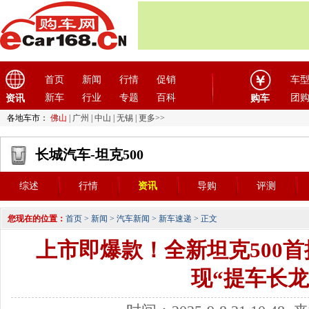
首页
新闻
行情
促销
车
新车
行业
专题
百科
团
资讯
购车
各地车市：
佛山
|
广州
|
中山
|
无锡
|
更多>>
长城汽车-坦克500
综述
行情
资讯
导购
评测
您现在的位置：
首页
>
新闻
>
汽车新闻
>
新车速递
> 正文
上市即爆款！全新坦克500
现“提车长龙