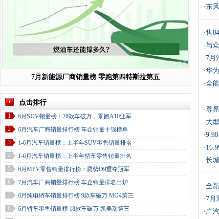
·
东风
·
售8
·
与众
·
7月
·
华为
7月新能源厂商销量榜 零跑第四特斯拉第五
·
全能
点击排行
·
尊界
1
6月SUV销量榜：26款车破万，零跑A10亚军
·
大型
2
6月汽车厂商销量排行榜 车企销量十强榜单
·
9.9
3
1-6月汽车销量榜：上半年SUV零售销量排名
·
16
4
1-6月汽车销量榜：上半年轿车零售销量排名
·
长城
5
6月MPV零售销量排行榜：腾势D9重夺冠军
6
7月汽车厂商销量排行榜 车企销量排名出炉
·
全新
7
6月纯电轿车销量排行榜 9款车破万 MG4第三
·
7月
8
6月轿车零售销量榜 18款车破万 凯美瑞第三
·
广汽