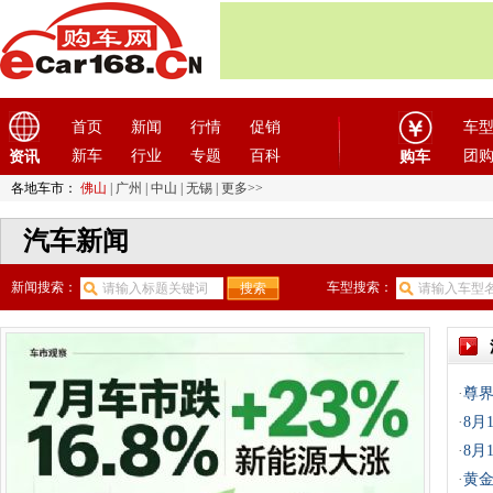
首页
新闻
行情
促销
车
新车
行业
专题
百科
团
资讯
购车
各地车市：
佛山
|
广州
|
中山
|
无锡
|
更多>>
汽车新闻
新闻搜索：
车型搜索：
·
尊界
·
8月
·
8月
·
黄金