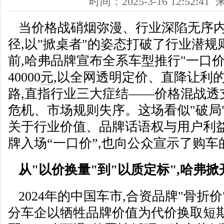
时间：2025-3-16 12:52:
当价格战硝烟弥漫、行业深陷无序内
径,以"掀桌者"的姿态打破了行业潜规
前,哈弗品牌宣布全系车型推行"一口价
40000
元
,以全网透明定价、直降让利
路,直指行业三大症结——价格混战透
危机、市场规则失序。这场看似"破局
关于行业价值、品牌话语权与用户利益
牌入场“一口价”,也向公众宣示了购
从"以价换量"到"以质定标",哈弗
2024年的中国车市,合资品牌"骨折
分车企以牺牲品牌价值为代价换取短期