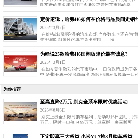
购车者的需求和偏好正逐渐改变着汽车市场的格…
定价逻辑，哈弗H6如何在价格与品质间走钢
2025年3月7日
在价格战硝烟弥漫的汽车市场,当多数车企还在为"降
弗H6却以颠覆性的姿态杀出重围——推…
为啥说25款哈弗H6国潮版降价最有诚意?
2025年3月1日
在如今竞争激烈的汽车市场中,一口价政策成为了
中,哈弗H6再一次脱颖而出,25款H6国潮版换新一口价
为你推荐
至高直降2万元 别克全系车限时优惠活动
2026年8月6日
别克上线全系限时购车福利，活动8月6日启动，持续
万元，限时一口价39.99万元；尊享版、奢享版可…
下定即享三大权益 小米YU7推8月购车权益