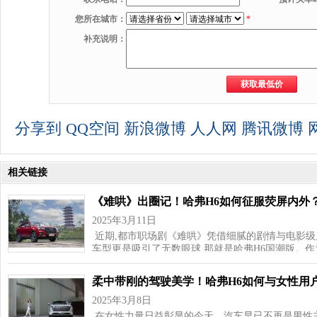
您所在城市：
*
补充说明：
分享到
QQ空间
新浪微博
人人网
腾讯微博
相关链接
《难哄》出圈记！哈弗H6如何征服荧屏内外
2025年3月11日
近期,都市职场剧《难哄》凭借细腻的剧情与电影级
车型更是吸引了无数眼球,那就是哈弗H6国潮版。
柔中带刚的驾驶美学！哈弗H6如何与女性用户
2025年3月8日
在女性力量日益彰显的今天，汽车早已不再是男性主