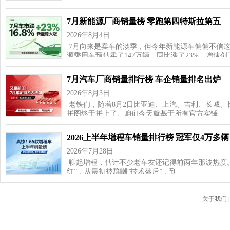
7月新能源厂商销量榜 零跑第四特斯拉第五
2026年8月4日
7月向来是卖车的淡季，但今年新能源车偏偏不信这
源乘用车预估卖了147万辆，同比涨了23%，增速
7月汽车厂商销量排行榜 车企销量排名出炉
2026年8月3日
老铁们，随着8月2日比亚迪、上汽、吉利、长城、
拼图终于拼上了。咱们今天就基于所有官方实锤…
2026上半年增程车销量排行榜 冠军仅4万多辆
2026年7月28日
聊起增程，估计不少老车友还记得前两年那波热度
红”，从最初被群嘲“技术落后”，到…
关于我们