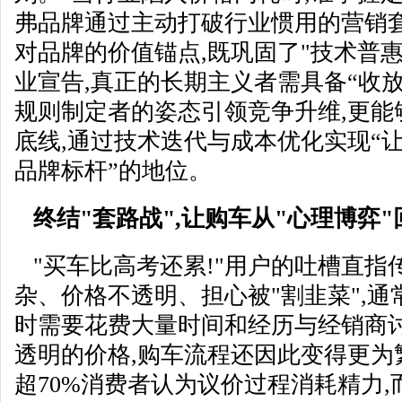
弗品牌通过主动打破行业惯用的营销套
对品牌的价值锚点,既巩固了"技术普惠
业宣告,真正的长期主义者需具备“收放
规则制定者的姿态引领竞争升维,更能
底线,通过技术迭代与成本优化实现“让
品牌标杆”的地位。
终结"套路战",让购车从"心理博弈
"买车比高考还累!"用户的吐槽直指
杂、价格不透明、担心被"割韭菜",通
时需要花费大量时间和经历与经销商讨
透明的价格,购车流程还因此变得更为
超70%消费者认为议价过程消耗精力,