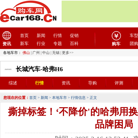
首页
新闻
行情
促销
车
新车
行业
专题
百科
团
资讯
购车
各地车市：
佛山
|
广州
|
中山
|
无锡
|
更多>>
长城汽车-哈弗H6
综述
行情
资讯
导购
评测
您现在的位置：
首页
>
新闻
>
本地车市
>
行情信息
> 正文
撕掉标签！‘不降价'的哈弗用换
品牌困局