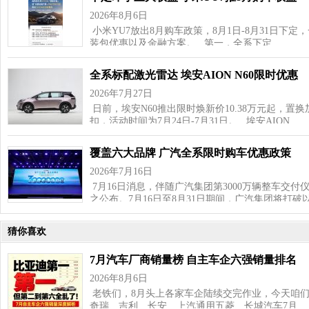
2026年8月6日
小米YU7放出8月购车政策，8月1日‑8月31日下
装包优惠以及金融方案。 第一，全系下定…
全系标配激光雷达 埃安AION N60限时优惠
2026年7月27日
日前，埃安N60推出限时焕新价10.38万元起，置换加
扣，活动时间为7月24日-7月31日。 埃安AION …
覆盖六大品牌 广汽全系限时购车优惠政策
2026年7月16日
7月16日消息，伴随广汽集团第3000万辆整车交
之公布。7月16日至8月31日期间，广汽集团将打破
猜你喜欢
7月汽车厂商销量榜 自主车企六强销量排名
2026年8月6日
老铁们，8月头上各家车企陆续交完作业，今天咱
奇瑞、吉利、长安、上汽通用五菱、长城汽车7月…