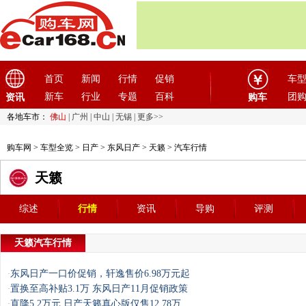
首页
新闻
行情
促销
车
新车
行业
专题
百科
团
资讯
购车
各地车市：
佛山
|
广州
|
中山
|
无锡
|
更多>>
购车网
>
车型全览
>
日产
>
东风日产
>
天籁
> 汽车行情
天籁
综述
行情
资讯
导购
评测
天籁汽车行情
东风日产一口价促销，轩逸售价6.98万元起
·
置换至高补贴3.1万 东风日产11月促销政策
·
直降5.2万元 日产天籁真心版仅售12.78万
·