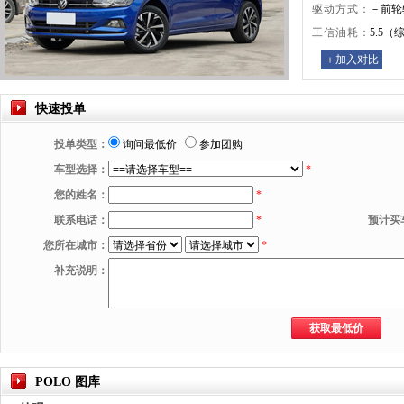
驱动方式：
－前轮
工信油耗：
5.5
＋加入对比
快速投单
投单类型：
询问最低价
参加团购
车型选择：
*
您的姓名：
*
联系电话：
*
预计买
您所在城市：
*
补充说明：
POLO 图库