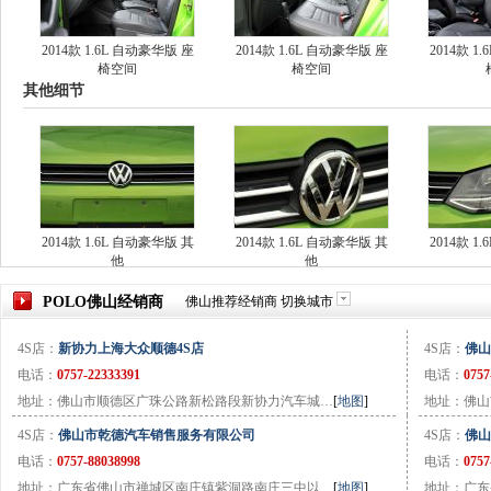
2014款 1.6L 自动豪华版 座
2014款 1.6L 自动豪华版 座
2014款 1
椅空间
椅空间
其他细节
2014款 1.6L 自动豪华版 其
2014款 1.6L 自动豪华版 其
2014款 1
他
他
POLO
佛山
经销商
佛山
推荐经销商
切换城市
4S店：
新协力上海大众顺德4S店
4S店：
佛山
电话：
0757-22333391
电话：
0757
地址：佛山市顺德区广珠公路新松路段新协力汽车城…
[
地图
]
地址：佛山
4S店：
佛山市乾德汽车销售服务有限公司
4S店：
佛山
电话：
0757-88038998
电话：
0757
地址：广东省佛山市禅城区南庄镇紫洞路南庄三中以…
[
地图
]
地址：广东