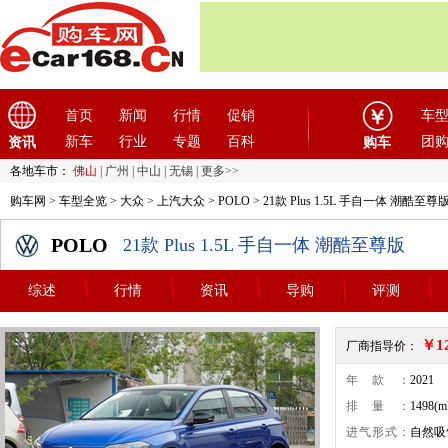
首页
新闻
行情
促销
车
新车
行业
专题
百科
团
资讯
购车
各地车市：
佛山
|
广州
|
中山
|
无锡
|
更多>>
购车网
>
车型全览
>
大众
>
上汽大众
>
POLO
> 21款 Plus 1.5L 手自一体 潮酷至尊
POLO
21款 Plus 1.5L 手自一体 潮酷至尊版
综述
行情
资讯
导购
评测
￥1
厂商指导价：
年款：
2021
排量：
1498(m
进气形式：
自然吸