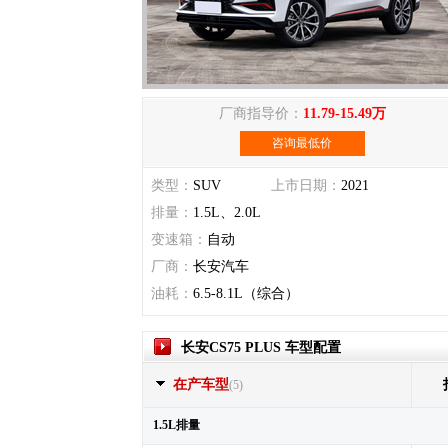
厂商指导价：
11.79-15.49万
咨询最低价
类型：
SUV
上市日期：
2021
排量：
1.5L、2.0L
变速箱：
自动
厂商：
长安汽车
油耗：
6.5-8.1L（综合）
长安CS75 PLUS 车型配置
在产车型
(5)
1.5L排量