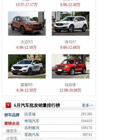
13.57-17.17万
6.98-12.38万
大迈X5
海马S7
6.99-12.19万
9.88-12.68万
森雅R9
自由侠
8.39-12.59万
12.98-19.08万
6月汽车批发销量排行榜
更多>>
比亚迪
281386
轿车品牌
奇瑞汽车
164419
家轿企业
吉利银河
108176
微型车
零跑汽车
89741
小型车