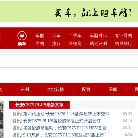
车型
订车
二手车
车型对比
专业导购
团购
排行
经销商
试驾评测
销量排行
购车
购
评测
本地行情
配置
图库
长安CS75 PLUS最新文章
·
资讯
|
第四代逸动/长安CS75PLUS蓝鲸超擎上市交付
05-23
·
资讯
|
长安CS75 PLUS蓝鲸超擎版正式开启盲订
04-14
·
资讯
|
搭蓝鲸超擎混动，长安CS75 PLUS HEV首发
03-31
·
资讯
|
9.19万起，长安CS75 PLUS智慧冠军版上市
10-24