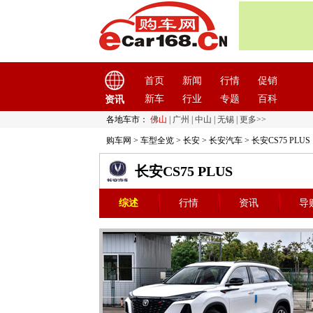
首页
新闻
行情
促销
新车
行业
专题
百科
资讯
各地车市：
佛山
|
广州
|
中山
|
无锡
|
更多>>
购车网
>
车型全览
>
长安
>
长安汽车
> 长安CS75 PLUS
长安CS75 PLUS
综述
行情
资讯
导