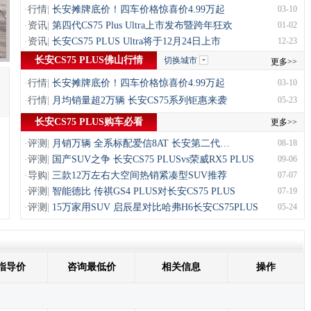
·
行情
|
长安摊牌底价！四车价格惊喜价4.99万起
03-10
·
资讯
|
第四代CS75 Plus Ultra上市发布暨跨年狂欢
01-02
·
资讯
|
长安CS75 PLUS Ultra将于12月24日上市
12-23
长安CS75 PLUS佛山行情
切换城市
更多>>
·
行情
|
长安摊牌底价！四车价格惊喜价4.99万起
03-10
·
行情
|
月均销量超2万辆 长安CS75系列钜惠来袭
05-23
长安CS75 PLUS购车必看
更多>>
·
评测
|
月销万辆 全系标配爱信8AT 长安第二代…
08-18
·
评测
|
国产SUV之争 长安CS75 PLUSvs荣威RX5 PLUS
09-06
·
导购
|
三款12万左右大空间热销紧凑型SUV推荐
07-07
·
评测
|
智能德比 传祺GS4 PLUS对长安CS75 PLUS
07-19
·
评测
|
15万家用SUV 启辰星对比哈弗H6长安CS75PLUS
05-24
指导价
咨询最低价
相关信息
操作