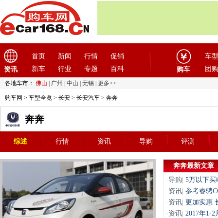
首页
新闻
行情
促销
车
新车
行业
专题
百科
团
资讯
购车
各地车市：
佛山
|
广州
|
中山
|
无锡
|
更多>>
购车网
>
车型全览
>
长安
>
长安汽车
> 奔奔
奔奔
综述
行情
资讯
导购
评测
奔奔最新文章
·
导购
|
5万以下买
·
资讯
|
参考睿骋C
·
资讯
|
更加实惠 
·
资讯
|
2017年