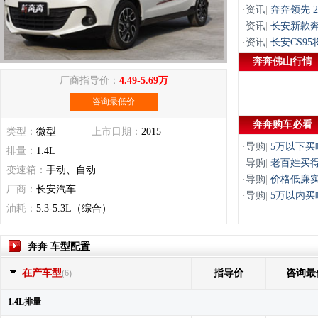
·
资讯
|
奔奔领先 
·
资讯
|
长安新款奔
·
资讯
|
长安CS9
奔奔佛山行情
厂商指导价：
4.49-5.69万
咨询最低价
奔奔购车必看
类型：
微型
上市日期：
2015
·
导购
|
5万以下买
排量：
1.4L
·
导购
|
老百姓买得
变速箱：
手动、自动
·
导购
|
价格低廉实
厂商：
长安汽车
·
导购
|
5万以内
油耗：
5.3-5.3L（综合）
奔奔 车型配置
在产车型
指导价
咨询最
(6)
1.4L排量