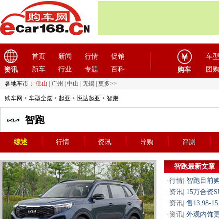
首页
新闻
行情
促销
车
新车
行业
专题
百科
团
资讯
购车
各地车市：
佛山
|
广州
|
中山
|
无锡
|
更多>>
购车网
>
车型全览
>
起亚
>
悦达起亚
> 智跑
智跑
综述
行情
资讯
导购
评测
智跑最新文章
·
行情
|
智跑目前购
·
资讯
|
15万合资
·
资讯
|
售13.98-
·
资讯
|
外观内饰更