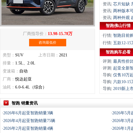
·
资讯
|
芯片短缺 
·
资讯
|
两种版本可
·
资讯
|
两种外观 
智跑佛山行情
厂商指导价：
13.98-15.78万
·
行情
|
智跑目前购
咨询最低价
·
行情
|
五款12-
智跑购车必看
类型：
SUV
上市日期：
2021
·
评测
|
最具性价比
排量：
1.5L、2.0L
·
评测
|
起亚全新智
变速箱：
自动
·
导购
|
仅售10万
厂商：
悦达起亚
·
导购
|
六款10-
油耗：
6.0-6.4L（综合）
·
导购
|
2019新上
智跑 销量资讯
·
2026年6月起亚智跑销量3辆
·
2026年5
·
2026年4月起亚智跑销量75辆
·
2026年3
·
2026年2月起亚智跑销量4辆
·
2026年1