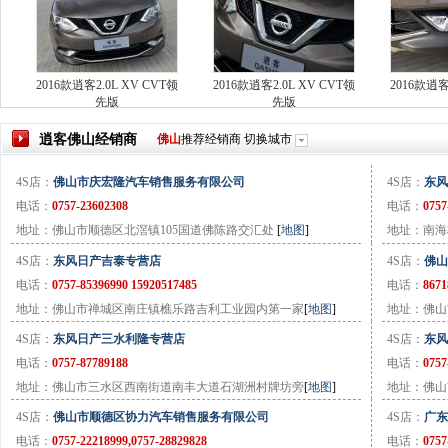
2016款逍客2.0L XV CVT领
2016款逍客2.0L XV CVT领
2016款逍客
先版
先版
逍客
佛山
经销商
佛山
推荐经销商
切换城市
4S店：
佛山市庆宏隆汽车销售服务有限公司
4S店：
东风
电话：
0757-23602308
电话：
0757
地址：佛山市顺德区北滘镇105国道佛陈路交汇处
[
地图
]
地址：南海
4S店：
东风日产吉泰专营店
4S店：
佛山
电话：
0757-85396990 15920517485
电话：
8671
地址：佛山市禅城区南庄镇樵乐路吉利工业园内第一家
[
地图
]
地址：佛山
4S店：
东风日产三水利隆专营店
4S店：
东风
电话：
0757-87789188
电话：
0757
地址：佛山市三水区西南街道南丰大道石湖洲村牌坊旁
[
地图
]
地址：佛山
4S店：
佛山市顺德区协力汽车销售服务有限公司
4S店：
广东
电话：
0757-22218999,0757-28829828
电话：
0757