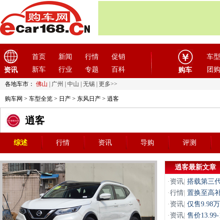
首页
新闻
行情
促销
车
新车
行业
专题
百科
团
资讯
购车
各地车市：
佛山
|
广州
|
中山
|
无锡
|
更多>>
购车网
>
车型全览
>
日产
>
东风日产
> 逍客
逍客
综述
行情
资讯
导购
评测
逍客最新文章
·
资讯
|
搭载第三代
·
行情
|
置换至高补
·
资讯
|
仅售9.9
·
资讯
|
售价13.9