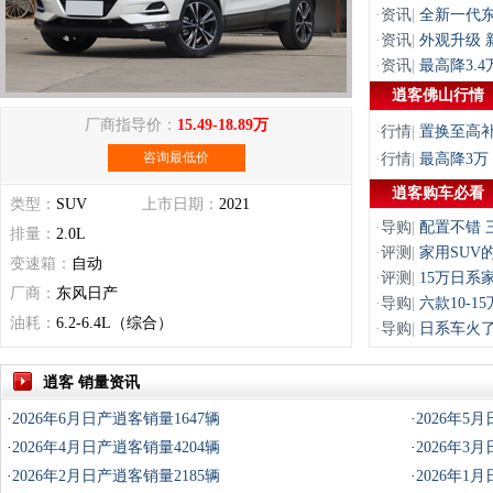
·
资讯
|
全新一代东
·
资讯
|
外观升级
·
资讯
|
最高降3.
逍客佛山行情
厂商指导价：
15.49-18.89万
·
行情
|
置换至高补
咨询最低价
·
行情
|
最高降3万
逍客购车必看
类型：
SUV
上市日期：
2021
·
导购
|
配置不错 
排量：
2.0L
·
评测
|
家用SUV
变速箱：
自动
·
评测
|
15万日系
厂商：
东风日产
·
导购
|
六款10-
油耗：
6.2-6.4L（综合）
·
导购
|
日系车火了
逍客 销量资讯
·
2026年6月日产逍客销量1647辆
·
2026年5
·
2026年4月日产逍客销量4204辆
·
2026年3
·
2026年2月日产逍客销量2185辆
·
2026年1