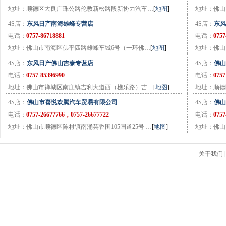
地址：顺德区大良广珠公路伦教新松路段新协力汽车…
[
地图
]
地址：佛山
4S店：
东风日产南海雄峰专营店
4S店：
东风
电话：
0757-86718881
电话：
0757
地址：佛山市南海区佛平四路雄峰车城6号（一环佛…
[
地图
]
地址：佛山
4S店：
东风日产佛山吉泰专营店
4S店：
佛山
电话：
0757-85396990
电话：
0757
地址：佛山市禅城区南庄镇吉利大道西（樵乐路）吉…
[
地图
]
地址：顺德
4S店：
佛山市喜悦欢腾汽车贸易有限公司
4S店：
佛山
电话：
0757-26677766，0757-26677722
电话：
0757
地址：佛山市顺德区陈村镇南涌芸香围105国道25号 …
[
地图
]
地址：佛山
关于我们