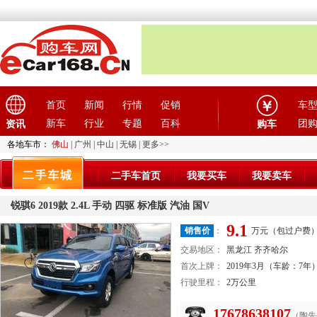
首页
新闻
行情
促销
车
新车
行业
专题
百科
团
资讯
购车
各地车市：
佛山
|
广州
|
中山
|
无锡
|
更多>>
二手车首页
我要买车
我要卖车
锐骐6 2019款 2.4L 手动 四驱 标准版 汽油 国V
9.1
销售价
：
万元（包过户费
交易地区：
黑龙江 齐齐哈尔
首次上牌：
2019年3月（车龄：7年
行驶里程：
2万公里
17678638107
（陶先