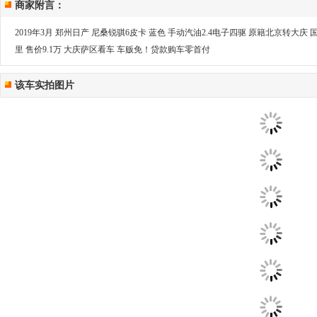
商家附言：
2019年3月 郑州日产 尼桑锐骐6皮卡 蓝色 手动汽油2.4电子四驱 原籍北京转大庆 国
里 售价9.1万 大庆萨区看车 车贩免！贷款购车零首付
该车实拍图片