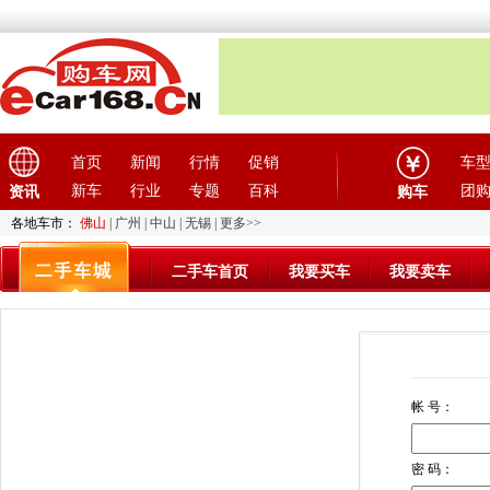
首页
新闻
行情
促销
车
新车
行业
专题
百科
团
资讯
购车
各地车市：
佛山
|
广州
|
中山
|
无锡
|
更多>>
二手车首页
我要买车
我要卖车
帐 号：
密 码：