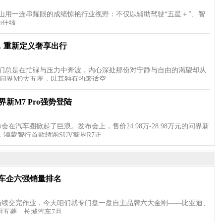
蓝山用一连串耀眼的成绩惊艳行业视野：不仅以辅助驾驶“五星＋”、智
的佳绩…
，重新定义奢享出行
们总是在忙碌与压力中奔波，内心深处那份对宁静与自由的渴望却从
的问界M9大五座，以其独有的奢适空…
，问界新M7 Pro强势登陆
会在汽车圈掀起了巨浪。发布会上，售价24.98万-28.98万元的问界新
时，鸿蒙智行首款轿跑SUV智界R7正…
主车企六强销量排名
陆续交完作业，今天咱们就专门盘一盘自主品牌六大金刚——比亚迪、
用五菱、长城汽车7月…