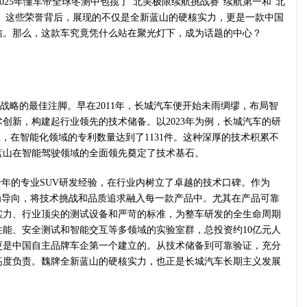
在2025年懂车帝全球冬测中包揽了“北美极限续航挑战赛”续航第一和“北
军”。这些荣誉背后，展现的不仅是全新蓝山的硬核实力，更是一款中国
信。那么，这款车究竟凭什么站在聚光灯下，成为话题的中心？
战略的最佳注脚。早在2011年，长城汽车便开始未雨绸缪，布局智
创新，构建起行业领先的技术储备。以2023年为例，长城汽车的研
队，在智能化领域的专利数量达到了1131件。这种深厚的技术积累不
蓝山在智能驾驶领域的全面领先奠定了技术基石。
年的专业SUV研发经验，在行业内树立了卓越的技术口碑。作为
”为导向，将技术挑战和品质追求融入每一款产品中。尤其在产品可靠
实力、行业顶尖的测试设备和严苛的标准，为整车研发的全生命周期
能、安全测试和智能交互等多领域的实验室群，总投资约10亿元人
更是中国自主品牌车企第一个建立的。从技术储备到可靠验证，充分
高度负责。魏牌全新蓝山的硬核实力，也正是长城汽车长期主义发展