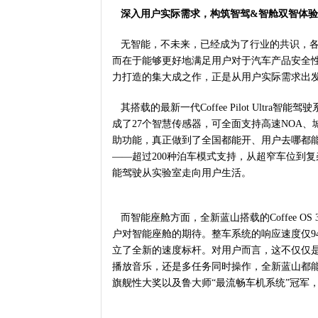
深入用户实际需求，构筑智驾&智舱双智体
无智能，不未来，已经成为了行业的共识，各
而在于能够更好地满足用户对于汽车产品安全
力打造的集大成之作，正是从用户实际需求出
其搭载的最新一代Coffee Pilot Ultra
成了27个智慧传感器，可全面支持高速NOA、
助功能，真正做到了全国都能开、用户去哪都
——超过200种泊车模式支持，从超窄车位到
能驾驶从实验室走向用户生活。
而智能座舱方面，全新蓝山搭载的Coffee 
户对智能座舱的期待。整车系统的响应速度仅94
立了全新的速度标杆。对用户而言，这不仅仅是
播放音乐，还是多任务同时操作，全新蓝山都能
旗舰性大奖以及鲁大师“最流畅车机系统”冠军