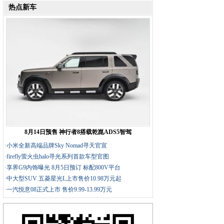
热点新车
8月14日预售 神行者8搭载乾崑ADS5智驾
·
小米全新高端品牌Sky Nomad寻天官宣
·
firefly萤火虫halo寻光系列首款车型官图
·
享界G9内饰曝光 8月5日预订 标配800V平台
·
中大型SUV 五菱星光L上市售价10.98万元起
·
一汽悦意08正式上市 售价9.99-13.99万元