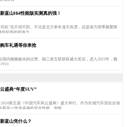
蓝朋友&…
新蓝山Hi4性能版实测真的强！
老司机”也不得不防。不论是北方寒冬漫天风雪，还是南方雨季频繁降
降低轮胎的抓地力，…
购车礼遇等你来抢
在国内频频被央妈点赞、隔三差五斩获权威大奖后，进入2025年，魏
不仅以…
盛典“年度SUV”
台2024第五届《中国汽车风云盛典》盛大举行。作为长城汽车首款全场
牌全新蓝山凭借卓越的安全性能、智能…
全新蓝山凭什么？