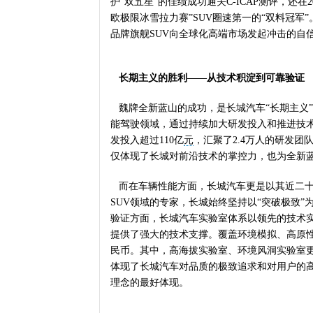
护“双五星”的佳绩成功通关C-ICAP测评，还
欧极限冰雪拉力赛”SUV圈速第一的“双料冠
品牌旗舰SUV向全球化高端市场发起冲击的自
长期主义的胜利——从技术积淀到可靠验证
魏牌全新蓝山的成功，是长城汽车“长期主义”
能驾驶领域，通过持续加大研发投入和推进技术
发投入超过110亿
元
，汇聚了2.4万人的研发团
仅体现了长城对前沿技术的掌控力，也为全新
而在车辆性能方面，长城汽车更是以其近二十
SUV领域的专家，长城始终坚持以“突破极致
验证方面，长城汽车实验室体系以领先的技术
提供了强大的技术支撑。覆盖环境模拟、高原性
民币。其中，高海拔实验室、环境风洞实验室
体现了长城汽车对品质的极致追求和对用户的
理念的最好体现。