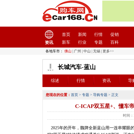
首页
新闻
行情
促销
新车
行业
专题
百科
资讯
各地车市：
佛山
|
广州
|
中山
|
无锡
|
更多>>
长城汽车-蓝山
综述
行情
资讯
导
您现在的位置：
首页
>
专题
>
导购专题
> 正文
C-ICAP双五星+、懂
时间：2
2025年的开年，魏牌全新蓝山用一连串耀眼