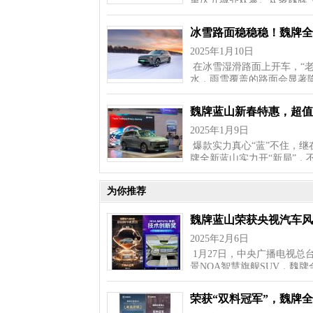
重庆五城齐欢聚。众多魏牌“
冰雪路面稳稳稳！魏牌全
2025年1月10日
在冰雪湿滑路面上开车，“
水，雨雪覆盖的路面会显著
魏牌蓝山新春特惠，超值
2025年1月9日
爆款实力真心“蓝”不住，继
牌全新蓝山实力开“新局”，
为你推荐
魏牌蓝山荣获央视汽车风云
2025年2月6日
1月27日，中央广播电视总
景NOA智慧旗舰SUV，魏
荣获“双料冠军”，魏牌