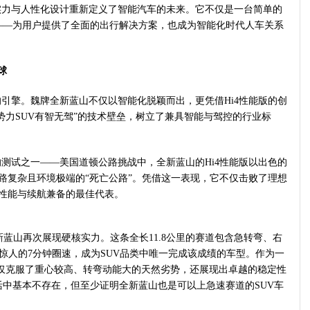
力与人性化设计重新定义了智能汽车的未来。它不仅是一台简单的
——为用户提供了全面的出行解决方案，也成为智能化时代人车关系
球
引擎。魏牌全新蓝山不仅以智能化脱颖而出，更凭借Hi4性能版的创
新势力SUV有智无驾”的技术壁垒，树立了兼具智能与驾控的行业标
的测试之一——美国道顿公路挑战中，全新蓝山的Hi4性能版以出色的
道路复杂且环境极端的“死亡公路”。凭借这一表现，它不仅击败了理想
域性能与续航兼备的最佳代表。
蓝山再次展现硬核实力。这条全长11.8公里的赛道包含急转弯、右
惊人的7分钟圈速，成为SUV品类中唯一完成该成绩的车型。作为一
山不仅克服了重心较高、转弯动能大的天然劣势，还展现出卓越的稳定性
中基本不存在，但至少证明全新蓝山也是可以上急速赛道的SUV车