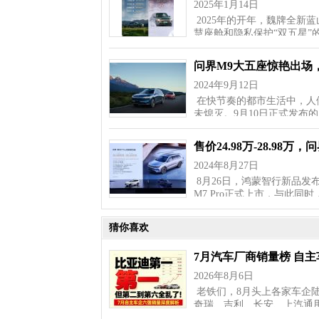
2025年1月14日
2025年的开年，魏牌全新
慧座舱和隐私保护“双五星”
问界M9大五座惊艳出场
2024年9月12日
在快节奏的都市生活中，人
未熄灭。9月10日正式发布
售价24.98万-28.98万
2024年8月27日
8月26日，鸿蒙智行新品发布
M7 Pro正式上市，与此同
猜你喜欢
7月汽车厂商销量榜 自
2026年8月6日
老铁们，8月头上各家车企
奇瑞、吉利、长安、上汽通