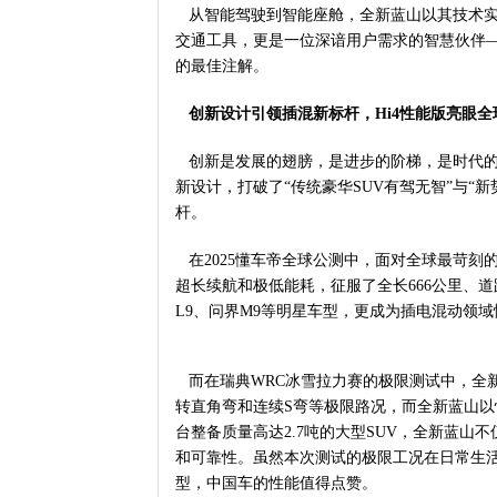
从智能驾驶到智能座舱，全新蓝山以其技术实
交通工具，更是一位深谙用户需求的智慧伙伴
的最佳注解。
创新设计引领插混新标杆，
Hi4性能版亮眼全
创新是发展的翅膀，是进步的阶梯，是时代的
新设计，打破了“传统豪华SUV有驾无智”与“
杆。
在2025懂车帝全球公测中，面对全球最苛刻
超长续航和极低能耗，征服了全长666公里、
L9、问界M9等明星车型，更成为插电混动领
而在瑞典WRC冰雪拉力赛的极限测试中，全新
转直角弯和连续S弯等极限路况，而全新蓝山以
台整备质量高达2.7吨的大型SUV，全新蓝
和可靠性。虽然本次测试的极限工况在日常生活
型，中国车的性能值得点赞。