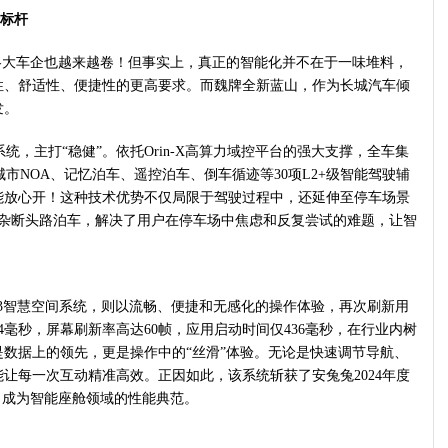
验标杆
大车企也越来越卷！但事实上，真正的智能化并不在于一味堆料，
性、舒适性、便捷性的更高要求。而魏牌全新蓝山，作为长城汽车倾
发。
智能驾驶系统，主打“稳健”。依托Orin-X高算力域控平台的强大支撑，全车集
城市NOA、记忆泊车、遥控泊车、倒车循迹等30项L2+级智能驾驶辅
能放心开！这种技术优势不仅局限于驾驶过程中，还延伸至停车场景
复杂断头路泊车，解决了用户在停车场中焦虑和反复尝试的难题，让智
OS 3智慧空间系统，则以流畅、便捷和无感化的操作体验，再次刷新用
毫秒，屏幕刷新率高达60帧，应用启动时间仅436毫秒，在行业内树
数据上的领先，更是操作中的“丝滑”体验。无论是快速调节导航、
让每一次互动精准高效。正因如此，该系统斩获了安兔兔2024年度
，成为智能座舱领域的性能典范。