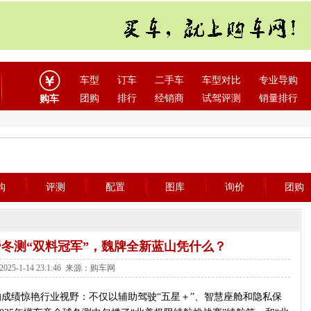
车型
订车
二手车
车型对比
专业导购
团购
排行
经销商
试驾评测
销量排行
购车
购
评测
配置
图库
询价
团购
车帝冬测“双料冠军”，魏牌全新蓝山凭什么？
025-1-14 23:1:46 来源：购车网
的成绩惊艳行业视野：不仅以辅助驾驶“五星＋”、智慧座舱和隐私保