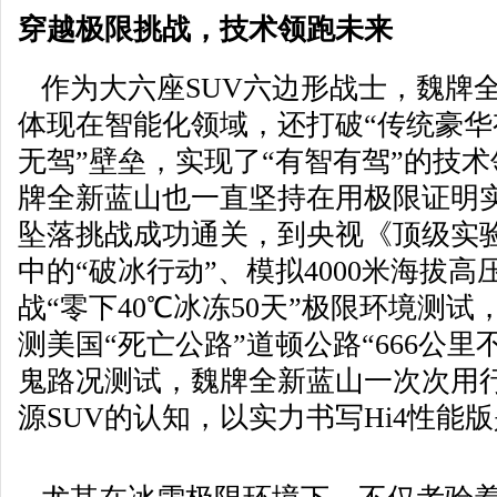
穿越极限挑战，技术领跑未来
作为大六座SUV六边形战士，魏牌
体现在智能化领域，还打破“传统豪
无驾”壁垒，实现了“有智有驾”的技
牌全新蓝山也一直坚持在用极限证明
坠落挑战成功通关，到央视《顶级实验
中的“破冰行动”、模拟4000米海拔
战“零下40℃冰冻50天”极限环境测
测美国“死亡公路”道顿公路“666公
鬼路况测试，魏牌全新蓝山一次次用
源SUV的认知，以实力书写Hi4性能