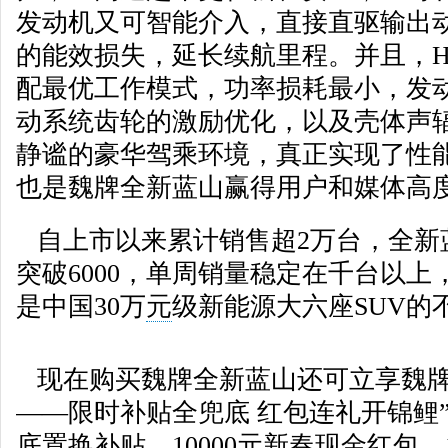
发动机又可智能介入，直接直驱输出
的能效损失，延长续航里程。并且，H
配最优工作模式，功率损耗最小，发
动系统齿轮的激励优化，以及壳体声
静谧的豪华驾乘环境，真正实现了性
也是魏牌全新蓝山赢得用户和媒体高
自上市以来累计销售超2万台，全新
突破6000，单周销量稳定在千台以上，
是中国30万
元
级新能源大六座SUV的
现在购买魏牌全新蓝山还可立享魏牌
——限时补贴全兜底 红包连礼开锦鲤”
底置换补贴、10000元新春现金红包、