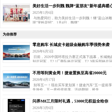
美好生活一步到魏 魏牌“蓝朋友”新年盛典暖
2025年1月6日
与热爱同行，助力美好生活一步到魏！继“蓝山冰雕
现“宠粉花招”。1月4日，魏牌“…
为你推荐
零息购车 长城皮卡超级金融购车季强势来袭
2026年6月5日
日前，2026中国环塔拉力赛正式落下战幕，长城炮战
别总冠军，T2.1厂商队杯总冠军，T2.3俱乐部杯总
不用等到黄金周！捷途置换至高省20000元
2026年4月17日
别等五一！现在买车更划算！捷途汽车“五一提前享超
先放价，五一底价提前享。活动期间，抢先…
问界M8三月限时礼遇，53000元权益全给你
2026年3月6日