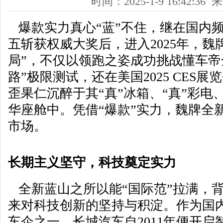
时间：2025-1-9 16:42:3
爆款实力真心“蓝”不住，继在国内
五斩获权威大奖后，进入2025年，魏
局”，不仅以领跑之姿成功挑战懂车帝
路”极限测试，还在美国2025 CES
歪果仁沉醉于其“真”冰箱、“真”彩电
华座舱中。凭借“爆款”实力，魏牌全
市场。
长期主义坚守，科技
奠定实力
全新蓝山之所以能“国际范”拉满，
来对科技创新的坚持与积淀。作为国
车企之一，长城汽车自2011年便开