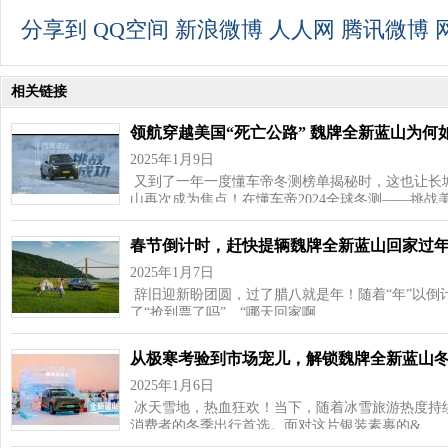
分享到
QQ空间
新浪微博
人人网
腾讯微博
相关链接
领航穿越美国“死亡公路” 魏牌全新蓝山为何
2025年1月9日
又到了一年一度懂车帝冬测榜单揭秘时，这也让长城
山再次成为焦点！在懂车帝2024全球冬测——挑战
春节倒计时，赶快提辆魏牌全新蓝山回家过
2025年1月7日
辞旧迎新盼团圆，过了腊八就是年！随着“年”以倒
了“抢到票了吗”、“哪天回家啊…
从极寒考验到市场宠儿，解锁魏牌全新蓝山
2025年1月6日
冰天雪地，热血狂欢！当下，随着冰雪旅游热度持续
消费者的冬季出行首选。面对这片银装素裹的&…