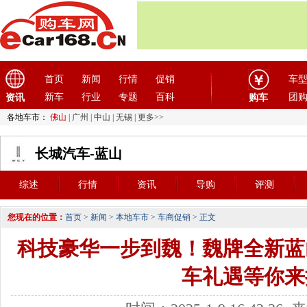
首页
新闻
行情
促销
车
新车
行业
专题
百科
团
资讯
购车
各地车市：
佛山
|
广州
|
中山
|
无锡
|
更多>>
长城汽车-蓝山
综述
行情
资讯
导购
评测
您现在的位置：
首页
>
新闻
>
本地车市
>
车商促销
> 正文
科技豪华一步到魏！魏牌全新蓝
车礼遇等你来