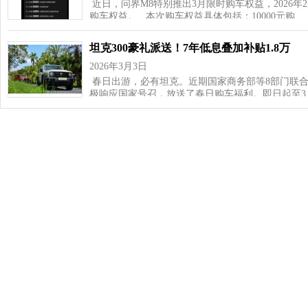
近日，问界M8特别推出3月限时购车权益，2026年2月
购车权益。 本次购车权益具体包括：10000元购…
坦克300豪礼派送！7年低息叠加补贴1.8万
2026年3月3日
春日出游，必有坦克。近期国家商务部等8部门联
极响应国家号召，放送了春日购车福利。即日起至3
猜你喜欢
一大波全新SUV来袭，10款重磅新车抢先看
2026年8月8日
最新一期工信部新车目录刚刚出炉，我翻了一遍，这
的、纯电的，各路狠货都有。挑几款重点的跟大伙聊
7月汽车厂商销量榜 自主车企六强销量排名
2026年8月6日
老铁们，8月头上各家车企陆续交完作业，今天咱
奇瑞、吉利、长安、上汽通用五菱、长城汽车7月…