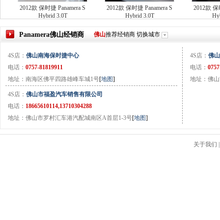
2012款 保时捷 Panamera S
2012款 保时捷 Panamera S
2012款 保时
Hybrid 3.0T
Hybrid 3.0T
Hyb
Panamera
佛山
经销商
佛山
推荐经销商
切换城市
4S店：
佛山南海保时捷中心
4S店：
佛山
电话：
0757-81819911
电话：
0757
地址：南海区佛平四路雄峰车城1号
[
地图
]
地址：佛山
4S店：
佛山市福盈汽车销售有限公司
电话：
18665610114,13710304288
地址：佛山市罗村汇车港汽配城南区A首层1-3号
[
地图
]
关于我们