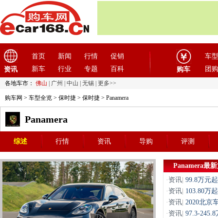
首页
新闻
行情
促销
车
新车
行业
专题
百科
团
资讯
购车
各地车市：
佛山
|
广州
|
中山
|
无锡
|
更多>>
购车网
>
车型全览
>
保时捷
>
保时捷
> Panamera
Panamera
综述
行情
资讯
导购
评测
Panamera最
·
资讯
|
99.8万元
·
资讯
|
103.80
·
资讯
|
2020北京
·
资讯
|
97.3-245