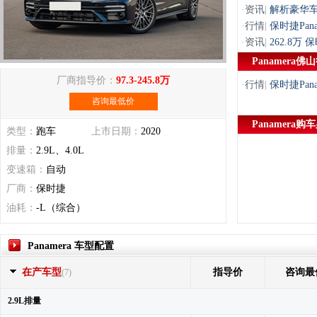
·
资讯
|
解析豪华车界
·
行情
|
保时捷Pa
·
资讯
|
262.8万
Panamera佛
厂商指导价：
97.3-245.8万
·
行情
|
保时捷Pa
咨询最低价
Panamera购
类型：
跑车
上市日期：
2020
排量：
2.9L、4.0L
变速箱：
自动
厂商：
保时捷
油耗：
-L（综合）
Panamera 车型配置
在产车型
指导价
咨询最
(7)
2.9L排量