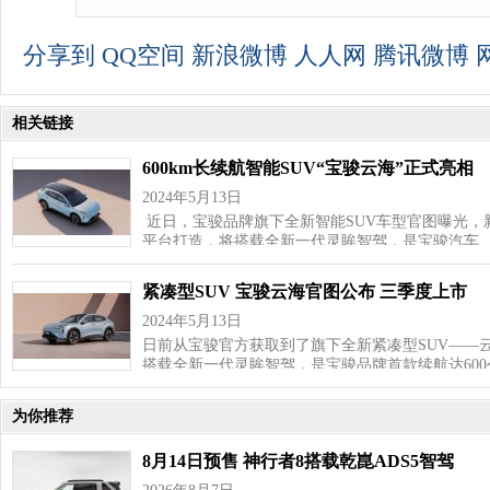
分享到
QQ空间
新浪微博
人人网
腾讯微博
相关链接
600km长续航智能SUV“宝骏云海”正式亮相
2024年5月13日
近日，宝骏品牌旗下全新智能SUV车型官图曝光，
平台打造，将搭载全新一代灵眸智驾，是宝骏汽车
紧凑型SUV 宝骏云海官图公布 三季度上市
2024年5月13日
日前从宝骏官方获取到了旗下全新紧凑型SUV——
搭载全新一代灵眸智驾，是宝骏品牌首款续航达600
为你推荐
8月14日预售 神行者8搭载乾崑ADS5智驾