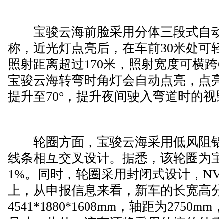
宝骏云海前脸采用分体三段式自动
称，近光灯点亮后，在车前30米处可
照射距离超过170米，照射宽度可横
宝骏云海转弯时角灯会自动点亮，点亮
提升至70°，提升夜间驶入弯道时的
轮圈方面，宝骏云海采用低风阻铝
线条相互交叉设计。据悉，该轮圈为
1%。同时，轮圈采用封闭式设计，N
上，从申报信息来看，新车的长宽高
4541*1880*1608mm，轴距为275