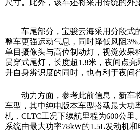
尺寸。此外，该车还将采用传统的外
车尾部分，宝骏云海采用分段式的
整车更强运动气息，同时降低风阻3%
单目摄像头与高位制动灯，视觉效果
贯穿式尾灯，长度超1.8米，夜间点
升自身辨识度的同时，也有利于夜间
动力方面，参考此前信息，新车将
车型，其中纯电版本车型搭载最大功率
机，CLTC工况下续航里程为600公
系统由最大功率78kW的1.5L发动机