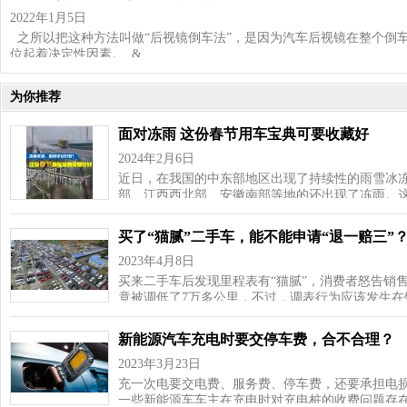
2022年1月5日
之所以把这种方法叫做“后视镜倒车法”，是因为汽车后视镜在整个倒
位起着决定性因素。 &…
为你推荐
面对冻雨 这份春节用车宝典可要收藏好
2024年2月6日
近日，在我国的中东部地区出现了持续性的雨雪冰
部、江西西北部、安徽南部等地的还出现了冻雨。
买了“猫腻”二手车，能不能申请“退一赔三”
2023年4月8日
买来二手车后发现里程表有“猫腻”，消费者怒告销
竟被调低了7万多公里，不过，调表行为应该发生在
新能源汽车充电时要交停车费，合不合理？
2023年3月23日
充一次电要交电费、服务费、停车费，还要承担电
一些新能源车车主在充电时对充电桩的收费问题存在