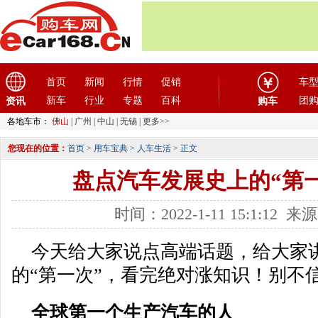
首页
新闻
行情
促销
车
新车
行业
专题
百科
团
资讯
购车
各地车市：
佛山
|
广州
|
中山
|
无锡
|
更多>>
您现在的位置：
首页
>
用车宝典
>
人车生活
> 正文
盘点汽车发展史上的“第一
时间：2022-1-11 15:1:1
今天给大家说点高端话题，给大家
的“第一次”，看完绝对涨知识！别不
全球第一个生产汽车的人