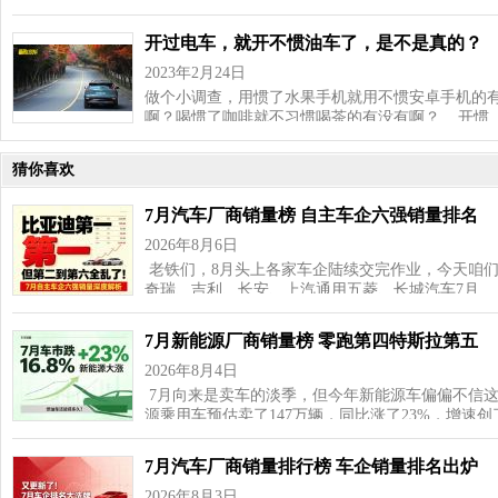
开过电车，就开不惯油车了，是不是真的？
2023年2月24日
做个小调查，用惯了水果手机就用不惯安卓手机的
啊？喝惯了咖啡就不习惯喝茶的有没有啊？ 开惯
猜你喜欢
7月汽车厂商销量榜 自主车企六强销量排名
2026年8月6日
老铁们，8月头上各家车企陆续交完作业，今天咱
奇瑞、吉利、长安、上汽通用五菱、长城汽车7月…
7月新能源厂商销量榜 零跑第四特斯拉第五
2026年8月4日
7月向来是卖车的淡季，但今年新能源车偏偏不信这
源乘用车预估卖了147万辆，同比涨了23%，增速
7月汽车厂商销量排行榜 车企销量排名出炉
2026年8月3日