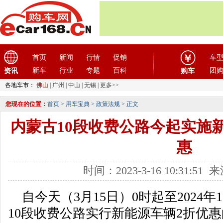
首页
新闻
行情
促销
车
新车
行业
专题
百科
团
资讯
购车
各地车市：
佛山
|
广州
|
中山
|
无锡
|
更多>>
您现在的位置：
首页
>
用车宝典
>
政策法规
> 正文
内蒙古10段收费公路今起实施
惠
时间：2023-3-16 10:31:5
自今天（3月15日）0时起至2024年
10段收费公路实行新能源车辆2折优