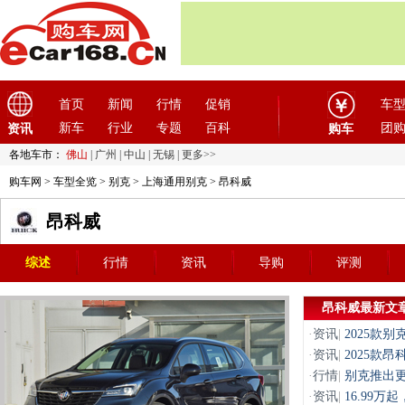
首页
新闻
行情
促销
车
新车
行业
专题
百科
团
资讯
购车
各地车市：
佛山
|
广州
|
中山
|
无锡
|
更多>>
购车网
>
车型全览
>
别克
>
上海通用别克
> 昂科威
昂科威
综述
行情
资讯
导购
评测
昂科威最新文
·
资讯
|
2025款
·
资讯
|
2025款
·
行情
|
别克推出
·
资讯
|
16.99万