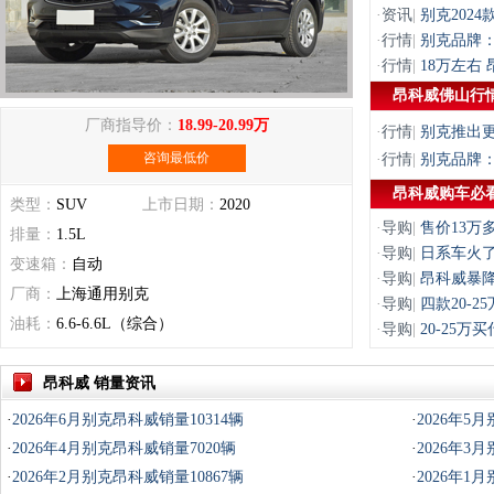
·
资讯
|
别克2024
·
行情
|
别克品牌：
·
行情
|
18万左右
昂科威佛山行
厂商指导价：
18.99-20.99万
·
行情
|
别克推出
咨询最低价
·
行情
|
别克品牌：
昂科威购车必
类型：
SUV
上市日期：
2020
·
导购
|
售价13万
排量：
1.5L
·
导购
|
日系车火了
变速箱：
自动
·
导购
|
昂科威暴降
厂商：
上海通用别克
·
导购
|
四款20-
油耗：
6.6-6.6L（综合）
·
导购
|
20-25
昂科威 销量资讯
·
2026年6月别克昂科威销量10314辆
·
2026年5
·
2026年4月别克昂科威销量7020辆
·
2026年3
·
2026年2月别克昂科威销量10867辆
·
2026年1