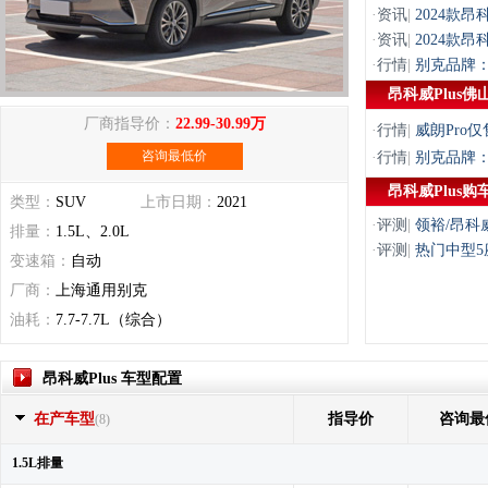
·
资讯
|
2024款昂科
·
资讯
|
2024款昂
·
行情
|
别克品牌：
昂科威Plus佛
厂商指导价：
22.99-30.99万
·
行情
|
威朗Pro
咨询最低价
·
行情
|
别克品牌：
昂科威Plus购
类型：
SUV
上市日期：
2021
·
评测
|
领裕/昂科威
排量：
1.5L、2.0L
·
评测
|
热门中型5
变速箱：
自动
厂商：
上海通用别克
油耗：
7.7-7.7L（综合）
昂科威Plus 车型配置
在产车型
指导价
咨询最
(8)
1.5L排量