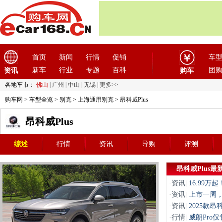
首页
新闻
行情
促销
车
新车
行业
专题
百科
团
资讯
购车
各地车市：
佛山
|
广州
|
中山
|
无锡
|
更多>>
购车网
>
车型全览
>
别克
>
上海通用别克
> 昂科威Plus
昂科威Plus
综述
行情
资讯
导购
评测
昂科威Plus最
·
资讯
|
16.99万
·
资讯
|
上市一周，2
·
资讯
|
2025款昂科
·
行情
|
威朗Pro