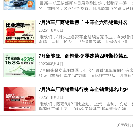
最新一期工信部新车目录刚刚出炉，我翻了一遍，这
的、纯电的，各路狠货都有。挑几款重点的跟大伙聊
7月汽车厂商销量榜 自主车企六强销量排名
2026年8月6日
老铁们，8月头上各家车企陆续交完作业，今天咱
奇瑞、吉利、长安、上汽通用五菱、长城汽车7月…
7月新能源厂商销量榜 零跑第四特斯拉第五
2026年8月4日
7月向来是卖车的淡季，但今年新能源车偏偏不信这
源乘用车预估卖了147万辆，同比涨了23%，增速
7月汽车厂商销量排行榜 车企销量排名出炉
2026年8月3日
老铁们，随着8月2日比亚迪、上汽、吉利、长城、
拼图终于拼上了。咱们今天就基于所有官方实锤…
关于我们