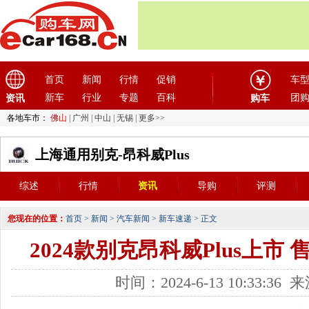
首页
新闻
行情
促销
车
新车
行业
专题
百科
团
资讯
购车
各地车市：
佛山
|
广州
|
中山
|
无锡
|
更多>>
上海通用别克-昂科威Plus
综述
行情
资讯
导购
评测
您现在的位置：
首页
>
新闻
>
汽车新闻
>
新车速递
> 正文
2024款别克昂科威Plus上市 售价
时间：2024-6-13 10:33:3