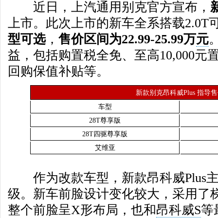
近日，上汽通用别克官方宣布，
上市。此次上市的新车全系搭载2.0T
型可选
，
售价区间为22.99-25.99万
元
益，包括购置税全免、至高10,000元置
回购保值补贴等。
新款别克昂科威Plus 指导
车型
28T尊享版
28T四驱尊享版
艾维亚
作为改款车型，新款昂科威Plus
级。新车前脸设计变化较大，采用了
整个前脸呈X形布局，也和
昂科威S
等