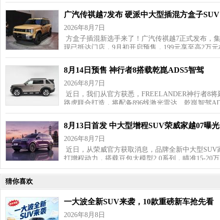
广汽传祺越7发布 硬派中大型插混方盒子SUV
2026年8月7日
方盒子插混新选手来了！广汽传祺越7正式发布，
现已抵达门店，9月初开启预售，199元享至高2万
8月14日预售 神行者8搭载乾崑ADS5智驾
2026年8月7日
近日，我们从官方获悉，FREELANDER神行者8
路虎联合打造，将配备896线激光雷达、乾崑智驾AD
8月13日首发 中大型增程SUV荣威家越07曝光
2026年8月7日
近日，从荣威官方获取消息，品牌全新中大型SUV家
打增程动力，搭载豆包大模型2.0系列，瞄准15‑20
猜你喜欢
一大波全新SUV来袭，10款重磅新车抢先看
2026年8月8日