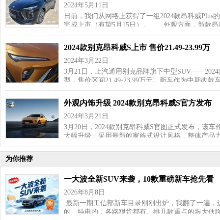
2024年5月11日
日前，我们从网络上获得了一组2024款昂科威Plu
完成上市（有望5月15日）。 外观方面，新款昂科
2024款别克昂科威S上市 售价21.49-23.99万
2024年3月22日
3月21日，上汽通用别克品牌旗下中型SUV——20
型，售价区间21.49-23.99万元。新车作为中期改
外观内饰升级 2024款别克昂科威S官方发布
2024年3月21日
3月20日，2024款别克昂科威S官图正式发布，
大幅升级，采用最新的家族式设计风格，整体产品
为你推荐
一大波全新SUV来袭，10款重磅新车抢先看
2026年8月8日
最新一期工信部新车目录刚刚出炉，我翻了一遍，这
的、纯电的，各路狠货都有。挑几款重点的跟大伙聊