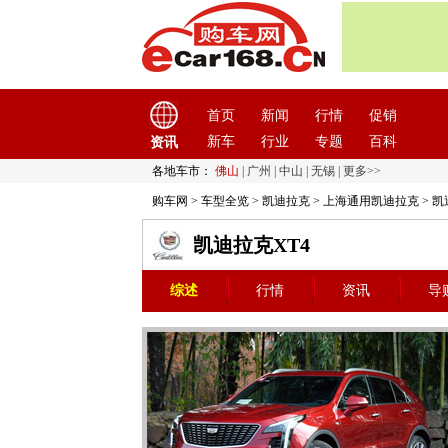
首页
新闻
行情
促销
新车
行业
专题
百科
资讯
各地车市：
佛山
|
广州
|
中山
|
无锡
|
更多>>
购车网
>
车型全览
>
凯迪拉克
>
上海通用凯迪拉克
> 凯
凯迪拉克XT4
综述
行情
资讯
导