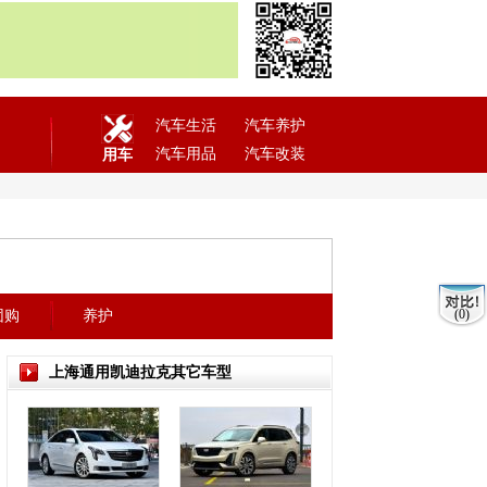
汽车生活
汽车养护
汽车用品
汽车改装
用车
(0)
团购
养护
上海通用凯迪拉克其它车型