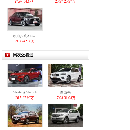
27.97-34.17万
23.97-25.97万
凯迪拉克ATS-L
29.88-42.88万
网友还看过
Mustang Mach-E
自由光
26.5-37.99万
17.98-31.98万