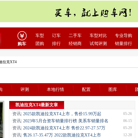
车型
订车
二手车
车型对比
专业导购
团购
排行
经销商
试驾评测
销量排行
购车
迪拉克XT4
购
评测
本地行情
配置
图库
凯迪拉克XT4最新文章
·
资讯
|
2025款凯迪拉克XT4上市，售价15.99万起
05-26
·
资讯
|
2023年5月合资车销量排行榜 美系车销量排名
06-15
·
资讯
|
2024款凯迪拉克XT4上市 售价22.97-27.57万
05-29
·
资讯
|
售26.17-35.47万 2022款凯迪拉克XT4上市
12-20