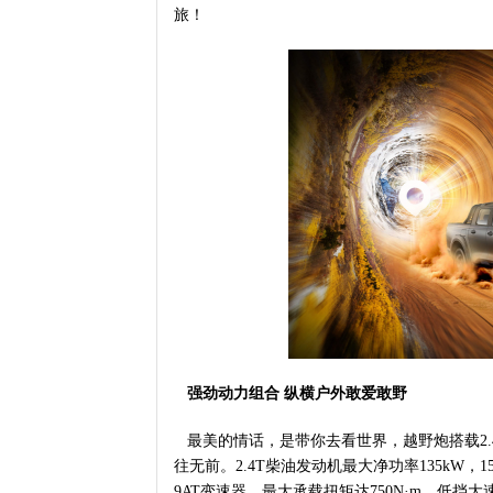
旅！
强劲动力
组合
纵横
户外敢爱敢野
最美的情话，是带你去看世界，越野炮搭载2.4T
往无前。2.4T柴油发动机最大净功率135kW，
9AT变速器，最大承载扭矩达750N·m，低挡