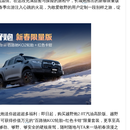
魂温情。在这段充满甜蜜与探险的旅程中，长城
炮
推出的新春限量版
，为春季出游注入心跳的火花，为敢爱敢野的用户定制一段别样之旅，绽
送你超超超多福利：即日起，购买越野炮2.0T汽油高阶版、越野
，即可获得价值万
元
的“百路驰KO2轮胎+红色卡钳”限量套装，更享至高
款够劲、够野、够安全的硬核座驾，随时随地与TA来一场初春浪漫之