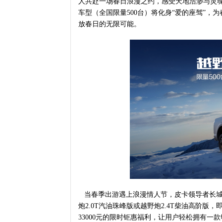
人共赴一场春日浪漫之约，感受天地浩渺与灵
车型（全国限量500台）将化身“爱的座驾”
放春日的无限可能。
当春季出游遇上浪漫情人节，皮卡领导者长城炮
炮2.0T汽油珠峰版或越野炮2.4T柴油高阶版
33000元的限时钜惠福利，让用户轻松拥有一