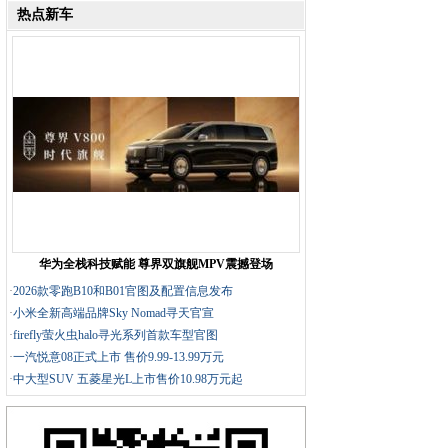
热点新车
华为全栈科技赋能 尊界双旗舰MPV震撼登场
·
2026款零跑B10和B01官图及配置信息发布
·
小米全新高端品牌Sky Nomad寻天官宣
·
firefly萤火虫halo寻光系列首款车型官图
·
一汽悦意08正式上市 售价9.99-13.99万元
·
中大型SUV 五菱星光L上市售价10.98万元起