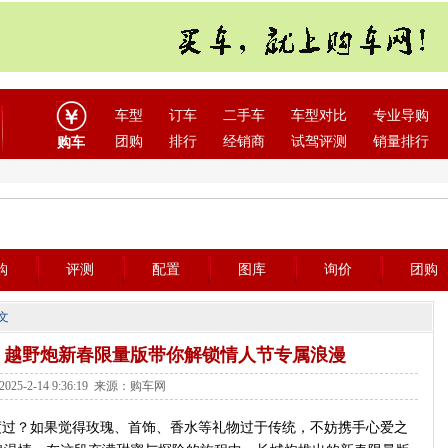
车型
订车
二手车
车型对比
专业导购
团购
排行
经销商
试驾评测
销量排行
购车
购
评测
配置
图库
询价
团购
文
套装 越野炮新春限量版带你解锁情人节专属浪漫
025-2-14 9:36:19 来源：购车网
度过？如果觉得玫瑰、首饰、香水等礼物过于传统，不妨携手心爱之