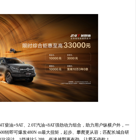
柴油+9AT、2.0T汽油+8AT强劲动力组合，助力用户纵横户外，一
1500转即可爆发480N·m最大扭矩，起步、攀爬更从容；匹配长城自研
大速比设计，1挡速比5.288，低速越野更有劲，让爱不停歇！