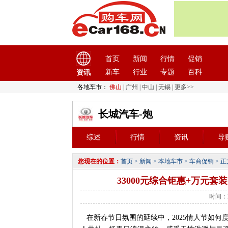
首页
新闻
行情
促销
新车
行业
专题
百科
资讯
各地车市：
佛山
|
广州
|
中山
|
无锡
|
更多>>
长城汽车-炮
综述
行情
资讯
导
您现在的位置：
首页
>
新闻
>
本地车市
>
车商促销
> 正
33000元综合钜惠+万元
时间：2
在新春节日氛围的延续中，2025情人节如何