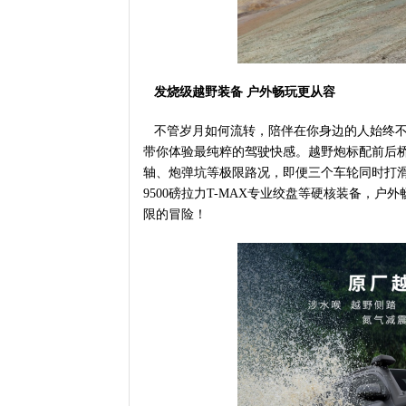
发烧级越野装备
户外
畅玩更
从容
不管岁月如何流转，陪伴在你身边的人始终不
带你体验最纯粹的驾驶快感。越野炮标配前后
轴、炮弹坑等极限路况，即便三个车轮同时打
9500磅拉力T-MAX专业绞盘等硬核装备，
限的冒险！