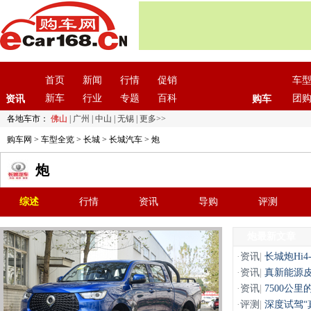
首页
新闻
行情
促销
车
新车
行业
专题
百科
团
资讯
购车
各地车市：
佛山
|
广州
|
中山
|
无锡
|
更多>>
购车网
>
车型全览
>
长城
>
长城汽车
> 炮
炮
综述
行情
资讯
导购
评测
炮最新文章
·
资讯
|
长城炮Hi
·
资讯
|
真新能源皮
·
资讯
|
7500公
·
评测
|
深度试驾“