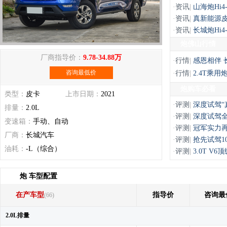
·
资讯
|
山海炮Hi
·
资讯
|
真新能源皮卡
·
资讯
|
长城炮Hi4
炮佛山行情
厂商指导价：
9.78-34.88万
·
行情
|
感恩相伴 
咨询最低价
·
行情
|
2.4T乘用
炮购车必看
类型：
皮卡
上市日期：
2021
·
评测
|
深度试驾“
排量：
2.0L
·
评测
|
深度试驾全
变速箱：
手动、自动
·
评测
|
冠军实力再
厂商：
长城汽车
·
评测
|
抢先试驾1
油耗：
-L（综合）
·
评测
|
3.0T 
炮 车型配置
在产车型
指导价
咨询最
(66)
2.0L排量