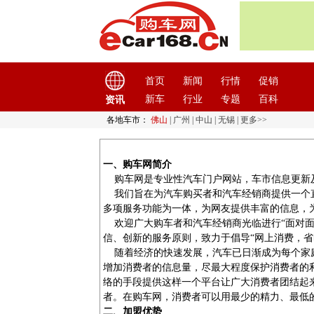
首页
新闻
行情
促销
新车
行业
专题
百科
资讯
各地车市：
佛山
|
广州
|
中山
|
无锡
|
更多>>
一、购车网简介
购车网是专业性汽车门户网站，车市信息更新
我们旨在为汽车购买者和汽车经销商提供一个直
多项服务功能为一体，为网友提供丰富的信息，
欢迎广大购车者和汽车经销商光临进行“面对面
信、创新的服务原则，致力于倡导“网上消费，省
随着经济的快速发展，汽车已日渐成为每个家庭
增加消费者的信息量，尽最大程度保护消费者的
络的手段提供这样一个平台让广大消费者团结起
者。在购车网，消费者可以用最少的精力、最低
二、加盟优势