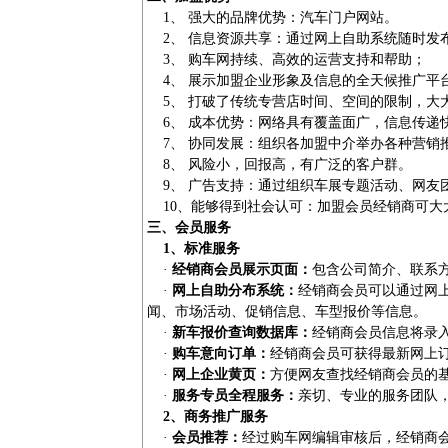
1、 强大的品牌优势：汽车门户网站。
2、 信息资源共享：通过网上自助系统随时发
3、 购车网持续、高效的运营支持和帮助；
4、 展示加盟企业形象及信息的全天候推广平
5、 打破了传统专营店时间、空间的限制，大
6、 成本优势：网络具有覆盖面广，信息传递
7、 协同发展：组织各加盟中介举办各种营销
8、 风险小，回报高，有广泛的客户群。
9、 广告支持：通过组织车展专题活动、网友
10、能够得到社会认可：加盟会员经销商可大
三、会员服务
1、标准服务
·
经销商会员展示页面：
包含公司简介、联系
·
网上自助分布系统：
经销商会员可以通过网
闻、市场活动、促销信息、车型报价等信息。
·
新车报价查询数据库：
经销商会员信息将录
·
购车意向订单：
经销商会员可获得最新网上
·
网上企业黄页：
方便网友查找经销商会员的
·
服务专员全程服务：
亲切、专业的服务团队，
2、商务推广服务
·
会员推荐：
经过购车网编辑审核后，经销商会