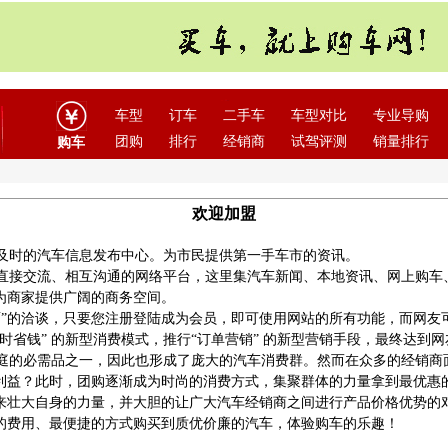
车型
订车
二手车
车型对比
专业导购
团购
排行
经销商
试驾评测
销量排行
购车
欢迎加盟
及时的汽车信息发布中心。为市民提供第一手车市的资讯。
接交流、相互沟通的网络平台，这里集汽车新闻、本地资讯、网上购车
为商家提供广阔的商务空间。
”的洽谈，只要您注册登陆成为会员，即可使用网站的所有功能，而网友可
时省钱” 的新型消费模式，推行“订单营销” 的新型营销手段，最终达到
的必需品之一，因此也形成了庞大的汽车消费群。然而在众多的经销商
利益？此时，团购逐渐成为时尚的消费方式，集聚群体的力量拿到最优惠
来壮大自身的力量，并大胆的让广大汽车经销商之间进行产品价格优势的对
的费用、最便捷的方式购买到质优价廉的汽车，体验购车的乐趣！