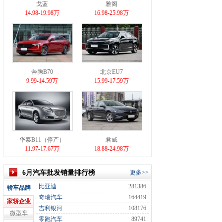
戈蓝
雅阁
14.98-19.98万
16.98-25.98万
奔腾B70
北京EU7
9.99-14.59万
15.99-17.59万
华泰B11（停产）
君威
11.97-17.67万
18.88-24.98万
6月汽车批发销量排行榜
更多>>
比亚迪
281386
轿车品牌
奇瑞汽车
164419
家轿企业
吉利银河
108176
微型车
零跑汽车
89741