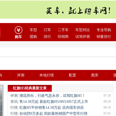
车型
订车
二手车
车型对比
专业导购
团购
排行
经销商
试驾评测
销量排行
购车
购
评测
本地行情
配置
图库
红旗H5经典最新文章
·
评测
|
潮流所向，行政气息永存，试驾红旗H5！
07-26
·
资讯
|
售14.58万起 新款红旗H5/HS5/HS7正式上市
09-29
·
行情
|
红旗H5平价销售14.58万起 店内现车供应
08-16
·
行情
|
自动挡9万多起 四款最热销国产中型车行情
07-01