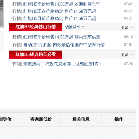
·
行情
|
红旗H5平价销售14.58万起 欢迎到店垂询
07-02
·
行情
|
红旗H5现在价格稳定 售价14.58万元起
05-27
·
行情
|
红旗H5目前价格稳定 售价14.58万元起
04-27
红旗H5经典佛山行情
切换城市
更多>>
·
行情
|
红旗H5平价销售14.58万起 店内现车供应
08-16
·
行情
|
自动挡9万多起 四款最热销国产中型车行情
07-01
红旗H5经典购车必看
更多>>
·
评测
|
潮流所向，行政气息永存，试驾红旗H5！
07-26
指导价
咨询最低价
相关信息
操作