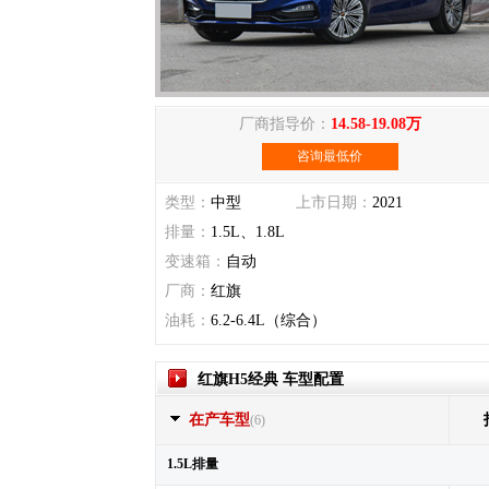
厂商指导价：
14.58-19.08万
咨询最低价
类型：
中型
上市日期：
2021
排量：
1.5L、1.8L
变速箱：
自动
厂商：
红旗
油耗：
6.2-6.4L（综合）
红旗H5经典 车型配置
在产车型
(6)
1.5L排量