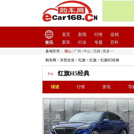
首页
新闻
行情
促销
新车
行业
专题
百科
资讯
各地车市：
佛山
|
广州
|
中山
|
无锡
|
更多>>
购车网
>
车型全览
>
红旗
>
红旗
> 红旗H5经典
红旗H5经典
综述
行情
资讯
导