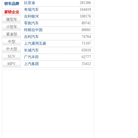
比亚迪
281386
轿车品牌
奇瑞汽车
164419
家轿企业
吉利银河
108176
微型车
零跑汽车
89741
小型车
特斯拉中国
89091
紧凑型
吉利汽车
74764
中型
上汽通用五菱
71197
中大型
长城汽车
65619
SUV
广汽丰田
62777
MPV
上汽集团
55412