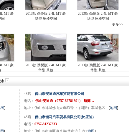
4L MT 豪
2013款 劲悦版 2.4L MT 豪
2013款 劲悦版 2.4L MT 豪
空间
华型 座椅空间
华型 座椅空间
更多>>
4L MT 豪
2013款 劲悦版 2.4L MT 豪
2013款 劲悦版 2.4L MT 豪
他
华型 其他
华型 其他
城市
4S店：
佛山市安迪通汽车贸易有限公司
电话：
佛山安迪通（0757-82781891） 顺德…
地图
]
地址：佛山市禅城佛山大道83号中（国际）车城北区…
[
地图
]
4S店：
佛山市键马汽车贸易有限公司(比亚迪)
电话：
0757-81237333
地图
]
地址：佛山市南海区海八路(华南汽车内)
[
地图
]