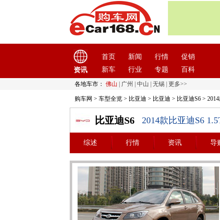
首页
新闻
行情
促销
新车
行业
专题
百科
资讯
各地车市：
佛山
|
广州
|
中山
|
无锡
|
更多>>
购车网
>
车型全览
>
比亚迪
>
比亚迪
>
比亚迪S6
> 20
比亚迪S6
2014款比亚迪S6 1
综述
行情
资讯
导