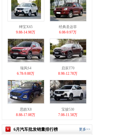
绅宝X65
经典圣达菲
9.88-14.98万
6.08-9.97万
瑞风S4
启辰T70
6.78-9.88万
8.98-12.78万
思皓X8
宝骏530
8.88-17.08万
7.08-11.58万
6月汽车批发销量排行榜
更多>>