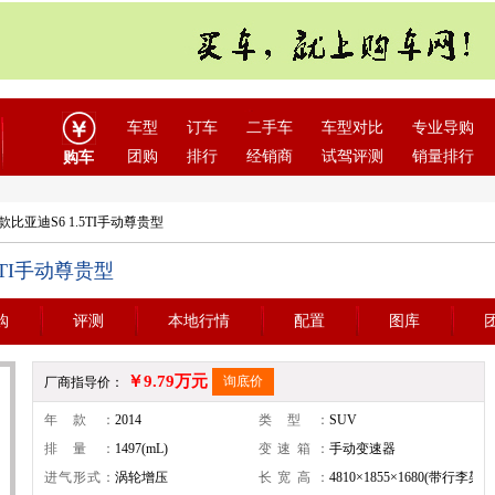
车型
订车
二手车
车型对比
专业导购
团购
排行
经销商
试驾评测
销量排行
购车
14款比亚迪S6 1.5TI手动尊贵型
.5TI手动尊贵型
购
评测
本地行情
配置
图库
￥9.79万元
询底价
厂商指导价：
年款：
2014
类型：
SUV
排量：
1497(mL)
变速箱：
手动变速器
进气形式：
涡轮增压
长宽高：
4810×1855×1680(带行李架17