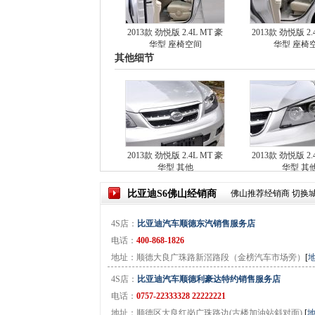
2013款 劲悦版 2.4L MT 豪
2013款 劲悦版 2.
华型 座椅空间
华型 座椅
其他细节
2013款 劲悦版 2.4L MT 豪
2013款 劲悦版 2.
华型 其他
华型 其
比亚迪S6
佛山
经销商
佛山
推荐经销商
切换
4S店：
比亚迪汽车顺德东汽销售服务店
电话：
400-868-1826
地址：顺德大良广珠路新滘路段（金榜汽车市场旁）
[
4S店：
比亚迪汽车顺德利豪达特约销售服务店
电话：
0757-22333328 22222221
地址：顺德区大良红岗广珠路边(古楼加油站斜对面)
[