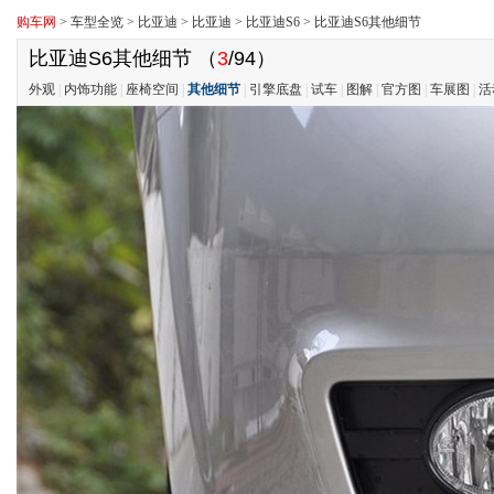
购车网
>
车型全览
>
比亚迪
>
比亚迪
>
比亚迪S6
>
比亚迪S6其他细节
比亚迪S6其他细节
（
3
/94）
外观
|
内饰功能
|
座椅空间
|
其他细节
|
引擎底盘
|
试车
|
图解
|
官方图
|
车展图
|
活