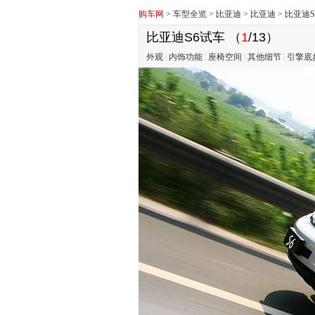
购车网
>
车型全览
>
比亚迪
>
比亚迪
>
比亚迪S
比亚迪S6试车
（
1
/13）
外观
|
内饰功能
|
座椅空间
|
其他细节
|
引擎底