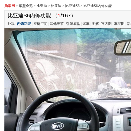
购车网
>
车型全览
>
比亚迪
>
比亚迪
>
比亚迪S6
>
比亚迪S6内饰功能
比亚迪S6内饰功能
（
1
/167）
外观
|
内饰功能
|
座椅空间
|
其他细节
|
引擎底盘
|
试车
|
图解
|
官方图
|
车展图
|
活